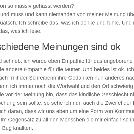
chon so massiv gehasst werden?
ll und muss und kann niemanden von meiner Meinung übe
atsch. Ich schreibe das, was ich denke und fühle. Und i
 das, was ich lese.
schiedene Meinungen sind ok
 schrieb, ich würde eben Empathie für das ungeborene
le andere Empathie für die Mutter. Und beides ist ok. Ic
äch“ mit der Schreiberin ihre Gedanken nun anderes na
enn ich immer noch die Wortwahl und den Ort schwierig 
e vor der Meinung bin, dass das kindliche Geschlecht n
chung sein sollte, so sehe ich nun auch die Zweifel der M
uch daran, dass wir uns eben um eine Form von Kommu
 Im Gegensatz zu all den Menschen die mir einfach so i
 Bug knallten.