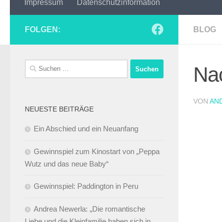
Impressum
Datenschutzinformation
FOLGEN:
BLOG
Suchen
Na
nach:
VON
AN
NEUESTE BEITRÄGE
Ein Abschied und ein Neuanfang
Gewinnspiel zum Kinostart von „Peppa
Wutz und das neue Baby“
Gewinnspiel: Paddington in Peru
Andrea Newerla: „Die romantische
Liebe und die Kleinfamilie haben sich in