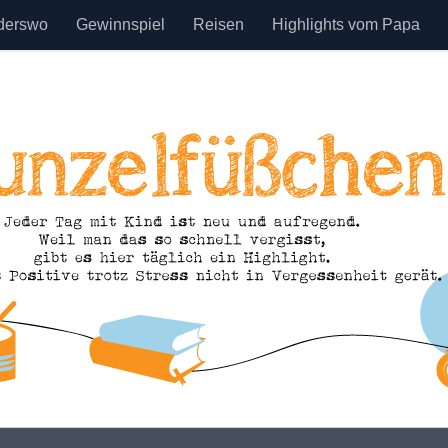
derswo
Gewinnspiel
Reisen
Highlights vom Papa