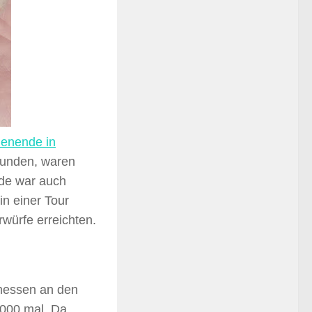
henende in
reunden, waren
de war auch
in einer Tour
würfe erreichten.
emessen an den
.000 mal. Da