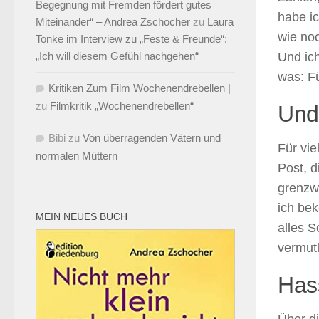
Begegnung mit Fremden fördert gutes
habe i
Miteinander“ – Andrea Zschocher
zu
Laura
wie noc
Tonke im Interview zu „Feste & Freunde“:
„Ich will diesem Gefühl nachgehen“
Und ich
was: Fü
Kritiken Zum Film Wochenendrebellen |
zu
Filmkritik „Wochenendrebellen“
Und
Bibi
zu
Von überragenden Vätern und
Für vie
normalen Müttern
Post, d
grenzwe
ich be
MEIN NEUES BUCH
alles S
vermut
Has