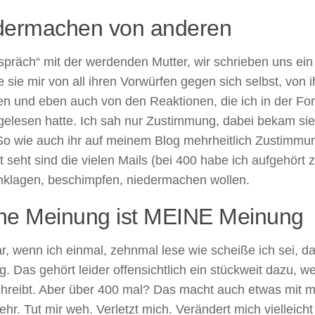
dermachen von anderen
präch“ mit der werdenden Mutter, wir schrieben uns ein
e sie mir von all ihren Vorwürfen gegen sich selbst, von 
n und eben auch von den Reaktionen, die ich in der For
 gelesen hatte. Ich sah nur Zustimmung, dabei bekam sie 
So wie auch ihr auf meinem Blog mehrheitlich Zustimmun
ht seht sind die vielen Mails (bei 400 habe ich aufgehört 
nklagen, beschimpfen, niedermachen wollen.
ne Meinung ist MEINE Meinung
r, wenn ich einmal, zehnmal lese wie scheiße ich sei, d
. Das gehört leider offensichtlich ein stückweit dazu, 
hreibt. Aber über 400 mal? Das macht auch etwas mit mi
ehr. Tut mir weh. Verletzt mich. Verändert mich vielleic