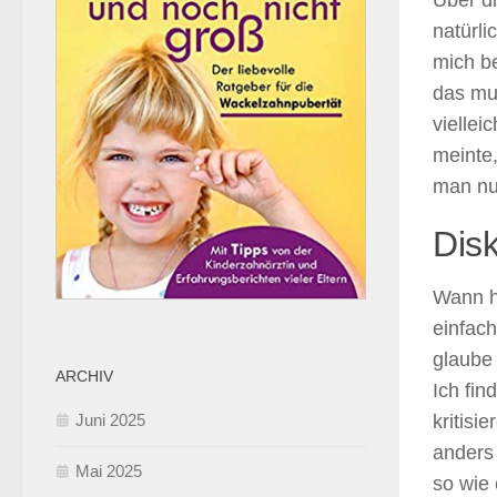
Über di
natürli
mich be
das mus
viellei
meinte
man nur
Dis
Wann h
einfac
glaube 
ARCHIV
Ich fin
Juni 2025
kritisi
anders 
Mai 2025
so wie 