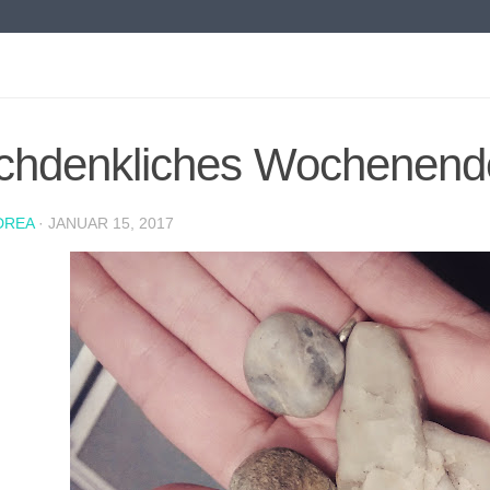
chdenkliches Wochenend
DREA
·
JANUAR 15, 2017