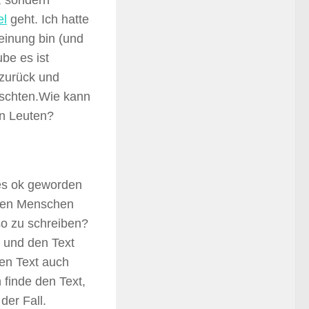
h, sondern
el
geht. Ich hatte
Meinung bin (und
be es ist
 zurück und
schten.Wie kann
en Leuten?
 es ok geworden
nnen Menschen
so zu schreiben?
h und den Text
den Text auch
 finde den Text,
der Fall.