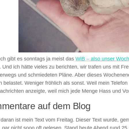
ich gibt es sonntags ja meist das
WiB – also unser Woc
. Und ich hätte vieles zu berichten, wir trafen uns mit F
nterwegs und schmiedeten Pläne. Aber dieses Wochenen
h belastet. Weniger fröhlich als sonst. Weil mein Telefon 
achrichten anzeigte, weil mich jede Menge Hass und Vor
mentare auf dem Blog
 daran ist mein Text vom Freitag. Dieser Text wurde, g
 gar nicht sooo oft gelesen, Stand heute Abend rund 25