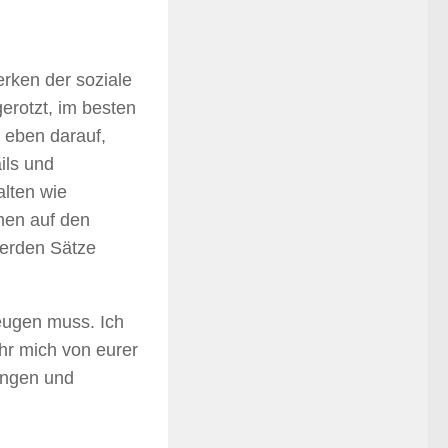
erken der soziale
erotzt, im besten
 eben darauf,
ils und
alten wie
men auf den
werden Sätze
eugen muss. Ich
hr mich von eurer
ungen und