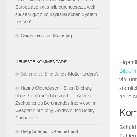
Europa auch deshalb durchgesetzt, weil
sie sehr gut zum kapitalistischen System
passen“
Gedanken zum Muttertag
NEUESTE KOMMENTARE
Eigentl
Bildern
Stefanie
zu
Sind Jungs-Mütter anders?
viel u
ziemlic
Hanno Olderdissen: „Einen Drehtag
ohne Probleme gibt es nicht“ – Andrea
neue N
Zschocher
zu
Berührendes Interview: Im
Kom
Gespräch mit Tony Goldwyn und Bobby
Cannavale
Schuld
Helgi Schmid: „Offenheit und
Zahlen,