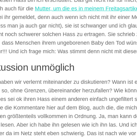
esen Hass bin ich erschüttert. Das gilt nicht nur für mic
ch auch für die
Mutter, um die es in meinem Freitagsartik
i ihr gemeldet, denn auch wenn ich nicht mit ihr einer 
s man ja auch gar nicht), sie ist schwanger und ich glau
cht noch schwerer solchen Hass zu ertragen. Sie schrieb
, dass Menschen ihrem ungeborenen Baby den Tod wün
!!! Und ich frage mich: Was stimmt denn nicht mit dies
kussion unmöglich
aben wir verlernt miteinander zu diskutieren? Wann ist
h so, ohne Grenzen, übereinander herzufallen? Wie kö
es sei ok ihren Hass einem anderen einfach ungefiltert 
de die Kommentare hier auf dem Blog, auch die, die mic
eren größtenteils vollkommen in Ordnung. Ja, man kann 
lesen. Aber ich habe ihn gelesen wie ich ihn las. Und ich
er da im Netz steht eben schwierig. Das ist nach wie vor 