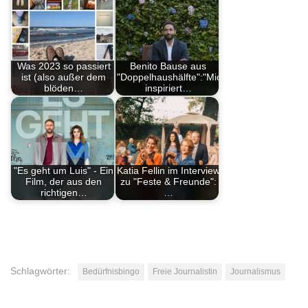
Was 2023 so passiert
Benito Bause aus
ist (also außer dem
"Doppelhaushälfte":"Mich
blöden…
inspiriert…
"Es geht um Luis" - Ein
Katia Fellin im Interview
Film, der aus den
zu "Feste & Freunde":
richtigen…
…
Schlagwörter:
Bedürfnisbingo
Freie Journalistin
Journalismus