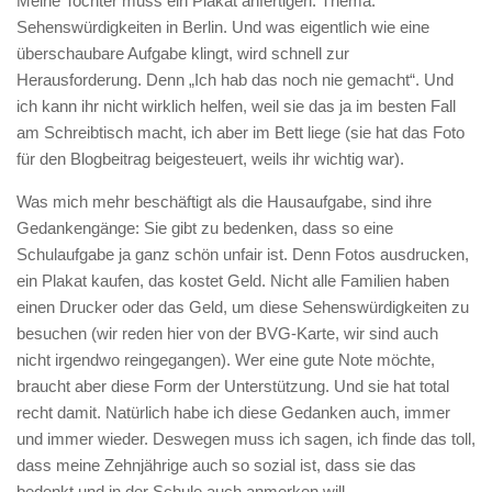
Meine Tochter muss ein Plakat anfertigen. Thema:
Sehenswürdigkeiten in Berlin. Und was eigentlich wie eine
überschaubare Aufgabe klingt, wird schnell zur
Herausforderung. Denn „Ich hab das noch nie gemacht“. Und
ich kann ihr nicht wirklich helfen, weil sie das ja im besten Fall
am Schreibtisch macht, ich aber im Bett liege (sie hat das Foto
für den Blogbeitrag beigesteuert, weils ihr wichtig war).
Was mich mehr beschäftigt als die Hausaufgabe, sind ihre
Gedankengänge: Sie gibt zu bedenken, dass so eine
Schulaufgabe ja ganz schön unfair ist. Denn Fotos ausdrucken,
ein Plakat kaufen, das kostet Geld. Nicht alle Familien haben
einen Drucker oder das Geld, um diese Sehenswürdigkeiten zu
besuchen (wir reden hier von der BVG-Karte, wir sind auch
nicht irgendwo reingegangen). Wer eine gute Note möchte,
braucht aber diese Form der Unterstützung. Und sie hat total
recht damit. Natürlich habe ich diese Gedanken auch, immer
und immer wieder. Deswegen muss ich sagen, ich finde das toll,
dass meine Zehnjährige auch so sozial ist, dass sie das
bedenkt und in der Schule auch anmerken will.