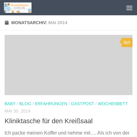
Zum Inhalt springen
MONATSARCHIV:
MAI 2014
0
BABY
/
BLOG
/
ERFAHRUNGEN
/
GASTPOST
/
WOCHENBETT
MAI 30, 2014
Kliniktasche für den Kreißsaal
Ich packe meinen Koffer und nehme mit…. Als ich von der