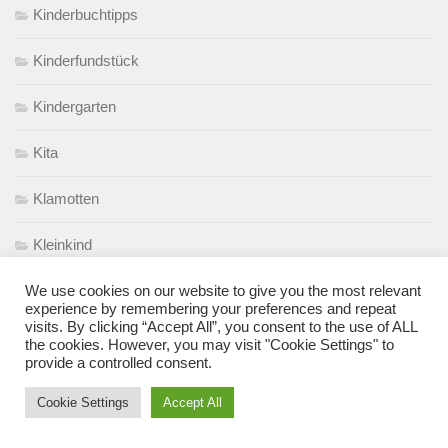
Kinderbuchtipps
Kinderfundstück
Kindergarten
Kita
Klamotten
Kleinkind
Kleinkindabteil
We use cookies on our website to give you the most relevant
experience by remembering your preferences and repeat
visits. By clicking “Accept All”, you consent to the use of ALL
Kommentar der Woche
the cookies. However, you may visit "Cookie Settings" to
provide a controlled consent.
Kommunikation
Cookie Settings
Accept All
Krankheit