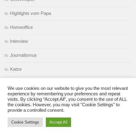
Highlights vom Papa
Homeoffice
Interview
Journalismus
Katze
Kinderbuchleben – Podcast
We use cookies on our website to give you the most relevant
experience by remembering your preferences and repeat
Kinderbuchtipps
visits. By clicking “Accept All”, you consent to the use of ALL
the cookies. However, you may visit "Cookie Settings" to
provide a controlled consent.
Kinderfundstück
Cookie Settings
Accept All
Kindergarten