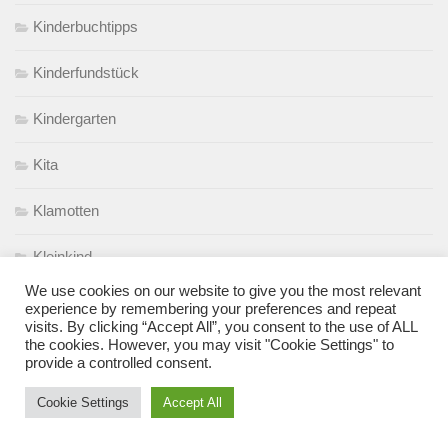
Kinderbuchtipps
Kinderfundstück
Kindergarten
Kita
Klamotten
Kleinkind
We use cookies on our website to give you the most relevant
Kleinkindabteil
experience by remembering your preferences and repeat
visits. By clicking “Accept All”, you consent to the use of ALL
the cookies. However, you may visit "Cookie Settings" to
Kommentar der Woche
provide a controlled consent.
Kommunikation
Cookie Settings
Accept All
Krankheit