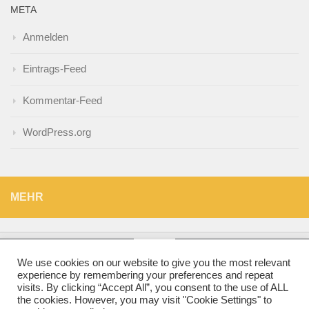
META
Anmelden
Eintrags-Feed
Kommentar-Feed
WordPress.org
MEHR
We use cookies on our website to give you the most relevant
experience by remembering your preferences and repeat
Runzelfuesschen © 2026. Alle Rechte vorbehalten.
visits. By clicking “Accept All”, you consent to the use of ALL
the cookies. However, you may visit "Cookie Settings" to
Präsentiert von
- Entworfen mit dem
Hueman-Theme