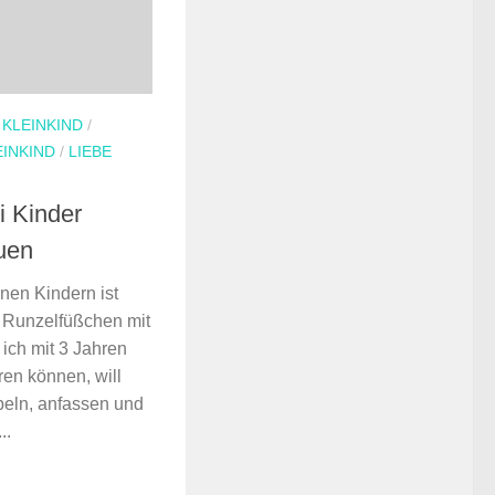
/
KLEINKIND
/
EINKIND
/
LIEBE
i Kinder
euen
nen Kindern ist
 Runzelfüßchen mit
 ich mit 3 Jahren
ren können, will
beln, anfassen und
..