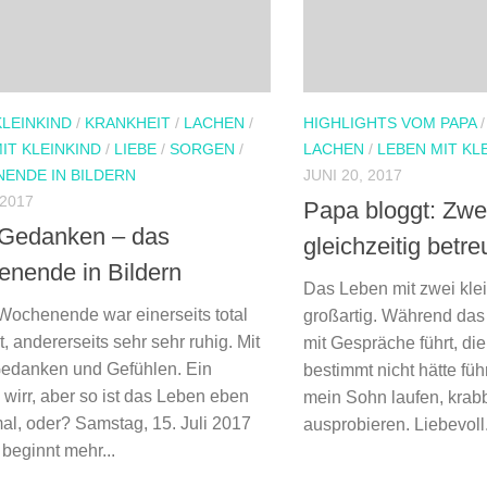
KLEINKIND
/
KRANKHEIT
/
LACHEN
/
HIGHLIGHTS VOM PAPA
IT KLEINKIND
/
LIEBE
/
SORGEN
/
LACHEN
/
LEBEN MIT KL
ENDE IN BILDERN
JUNI 20, 2017
 2017
Papa bloggt: Zwe
 Gedanken – das
gleichzeitig betr
nende in Bildern
Das Leben mit zwei klei
Wochenende war einerseits total
großartig. Während das
t, andererseits sehr sehr ruhig. Mit
mit Gespräche führt, die
Gedanken und Gefühlen. Ein
bestimmt nicht hätte füh
wirr, aber so ist das Leben eben
mein Sohn laufen, krab
l, oder? Samstag, 15. Juli 2017
ausprobieren. Liebevoll.
beginnt mehr...