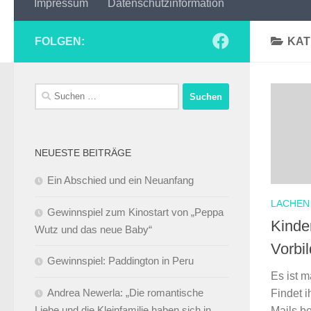
Impressum
Datenschutzinformation
FOLGEN:
KAT
Suchen
nach:
NEUESTE BEITRÄGE
Ein Abschied und ein Neuanfang
LACHEN
Gewinnspiel zum Kinostart von „Peppa
Kinde
Wutz und das neue Baby“
Vorbi
Gewinnspiel: Paddington in Peru
Es ist m
Andrea Newerla: „Die romantische
Findet i
Liebe und die Kleinfamilie haben sich in
Mails b