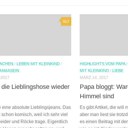
3
ACHEN
/
LEBEN MIT KLEINKIND
/
HIGHLIGHTS VOM PAPA
MAMASEIN
MIT KLEINKIND
/
LIEBE
 2017
MÄRZ 14, 2017
die Lieblingshose wieder
Papa bloggt: War
Himmel sind
e eine absolute Lieblingsjeans. Das
Es gibt Artikel, die will
st schon komisch, weil ich sehr viel
aber man liest sie trot
leider und Röcke trage. Eigentlich
es einen Beitrag mit d