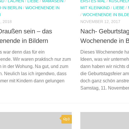
ND
/
LACHEN
/
LIEBE
/
MAMASEIN
/
ERSTES MAL
/
KUSCHEL
D IN BERLIN
/
WOCHENENDE IN
MIT KLEINKIND
/
LIEBE
/
N
/
WOCHENENDE IN BILD
, 2018
NOVEMBER 12, 2017
raußen sein – das
Nach- Geburtstag
nende in Bildern
Wochenende in B
s war denn das für ein
Dieses Wochenende hatt
nde. Wir waren praktisch nur zum
Ideen, was wir unterne
n in der Wohung. Na gut, und zum
dann haben wir nichts 
. Neulich las ich irgendwo, dass
die Geburtstagsfeier am
mer mit Kindern dann gelungen
doch ganz schön anstre
Samstag, 11. November 
0