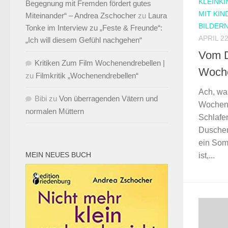
KLEINKI
Begegnung mit Fremden fördert gutes
MIT KIN
Miteinander“ – Andrea Zschocher
zu
Laura
BILDER
Tonke im Interview zu „Feste & Freunde“:
APRIL 22
„Ich will diesem Gefühl nachgehen“
Vom D
Kritiken Zum Film Wochenendrebellen |
Woche
zu
Filmkritik „Wochenendrebellen“
Ach, wa
Bibi
zu
Von überragenden Vätern und
Wochene
normalen Müttern
Schlafe
Duschen
ein Som
MEIN NEUES BUCH
ist,...