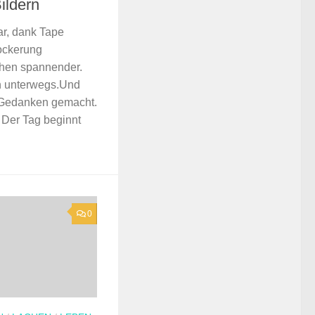
ildern
r, dank Tape
ockerung
chen spannender.
h unterwegs.Und
e Gedanken gemacht.
 Der Tag beginnt
0