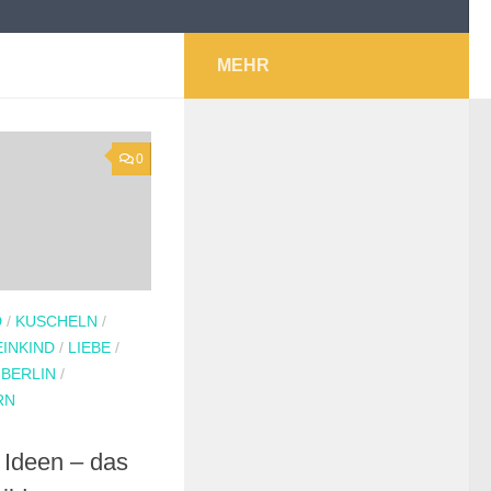
MEHR
0
D
/
KUSCHELN
/
EINKIND
/
LIEBE
/
 BERLIN
/
RN
 Ideen – das