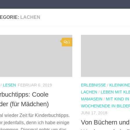
EGORIE:
LACHEN
1
/
LESEN
FEBRUAR 6, 2019
ERLEBNISSE
/
KLEINKIN
LACHEN
/
LEBEN MIT KL
rbuchtipps: Coole
MAMASEIN
/
MIT KIND IN
lder (für Mädchen)
WOCHENENDE IN BILDE
JUNI 17, 2018
al wieder Zeit für Kinderbuchtipps.
Von Büchern und
hr jedenfalls, denn ich habe einige
ekommen. Diesmal gehts um das