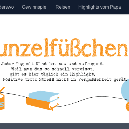
derswo
Gewinnspiel
Reisen
Highlights vom Papa