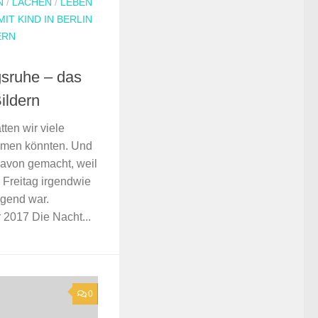
N
/
LACHEN
/
LEBEN
MIT KIND IN BERLIN
ERN
sruhe – das
ildern
en wir viele
hmen könnten. Und
davon gemacht, weil
 Freitag irgendwie
gend war.
2017 Die Nacht...
0