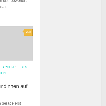
en überbewertet“.
ich...
0
/
LACHEN
/
LEBEN
HEN
undinnen auf
 gerade erst