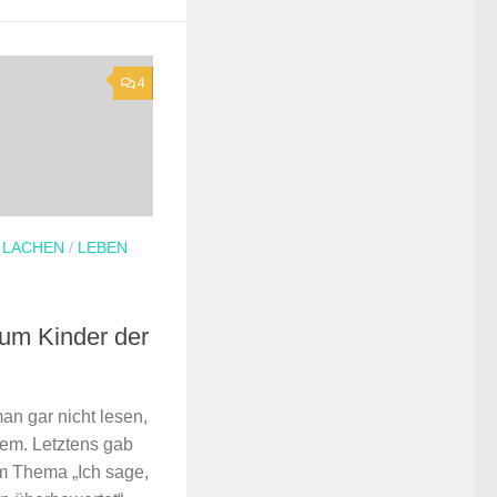
4
/
LACHEN
/
LEBEN
um Kinder der
 man gar nicht lesen,
zdem. Letztens gab
em Thema „Ich sage,