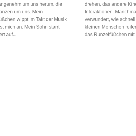
angenehm um uns herum, die
drehen, das andere Kind
 tanzen um uns. Mein
Interaktionen. Manchmal
üßchen wippt im Takt der Musik
verwundert, wie schnell
st mich an. Mein Sohn starrt
kleinen Menschen reifen.
rt auf...
das Runzelfüßchen mit ih