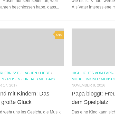
h Hosen nur sehr selten an, weil
wie es ist: Kinder werd
Jahren beschlossen habe, dass...
Als Vater interessierte m
0
RLEBNISSE
/
LACHEN
/
LIEBE
/
HIGHLIGHTS VOM PAPA
IN
/
REISEN
/
URLAUB MIT BABY
MIT KLEINKIND
/
MENSC
 17, 2017
NOVEMBER 8, 2016
and mit Kindern: Das
Papa bloggt: Fre
e große Glück
dem Spielplatz
d weht uns ins Gesicht, die Musik
Das eine Kind kann sich