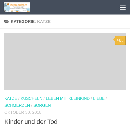
Zum Inhalt springen
KATEGORIE:
KATZE
3
KATZE
/
KUSCHELN
/
LEBEN MIT KLEINKIND
/
LIEBE
/
SCHMERZEN
/
SORGEN
OKTOBER 30, 2018
Kinder und der Tod