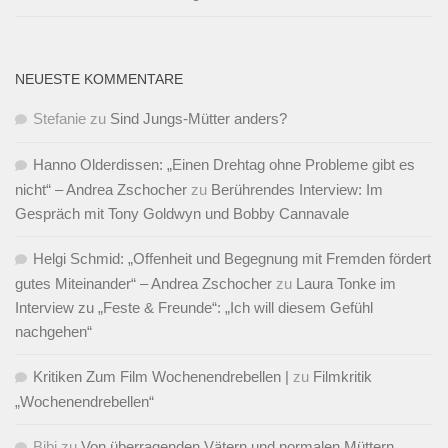
NEUESTE KOMMENTARE
Stefanie
zu
Sind Jungs-Mütter anders?
Hanno Olderdissen: „Einen Drehtag ohne Probleme gibt es
nicht“ – Andrea Zschocher
zu
Berührendes Interview: Im
Gespräch mit Tony Goldwyn und Bobby Cannavale
Helgi Schmid: „Offenheit und Begegnung mit Fremden fördert
gutes Miteinander“ – Andrea Zschocher
zu
Laura Tonke im
Interview zu „Feste & Freunde“: „Ich will diesem Gefühl
nachgehen“
Kritiken Zum Film Wochenendrebellen |
zu
Filmkritik
„Wochenendrebellen“
Bibi
zu
Von überragenden Vätern und normalen Müttern