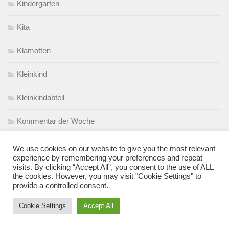
Kindergarten
Kita
Klamotten
Kleinkind
Kleinkindabteil
Kommentar der Woche
Kommunikation
We use cookies on our website to give you the most relevant
experience by remembering your preferences and repeat
visits. By clicking “Accept All”, you consent to the use of ALL
Krankheit
the cookies. However, you may visit "Cookie Settings" to
provide a controlled consent.
Kuscheln
Cookie Settings
Accept All
Kuscheltier