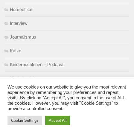
Homeoffice
Interview
Journalismus
Katze
Kinderbuchleben – Podcast
Kinderbuchtipps
We use cookies on our website to give you the most relevant
Kinderfundstück
experience by remembering your preferences and repeat
visits. By clicking “Accept All”, you consent to the use of ALL
the cookies. However, you may visit "Cookie Settings" to
Kindergarten
provide a controlled consent.
Kita
Cookie Settings
Accept All
Klamotten