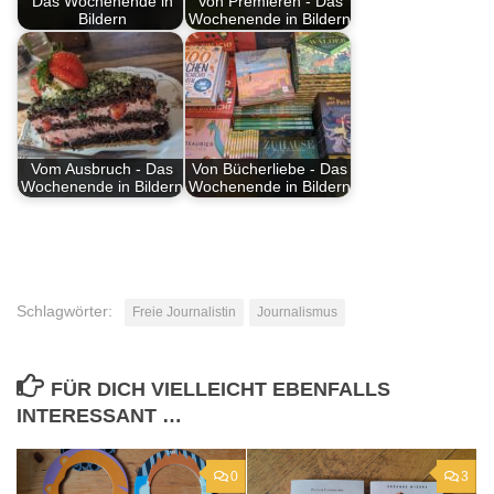
Das Wochenende in
Von Premieren - Das
Bildern
Wochenende in Bildern
Vom Ausbruch - Das
Von Bücherliebe - Das
Wochenende in Bildern
Wochenende in Bildern
Schlagwörter:
Freie Journalistin
Journalismus
FÜR DICH VIELLEICHT EBENFALLS
INTERESSANT …
0
3