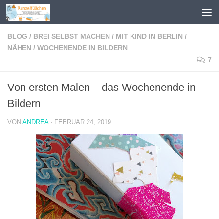
Zum Inhalt springen
BLOG
/
BREI SELBST MACHEN
/
MIT KIND IN BERLIN
/
NÄHEN
/
WOCHENENDE IN BILDERN
7
Von ersten Malen – das Wochenende in
Bildern
VON
ANDREA
·
FEBRUAR 24, 2019