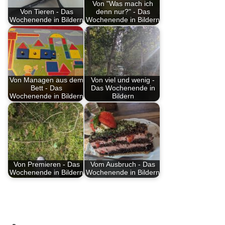
Von "Was mach ich
Von Tieren - Das
denn nur?" - Das
Wochenende in Bildern
Wochenende in Bildern
Von Managen aus dem
Von viel und wenig -
Bett - Das
Das Wochenende in
Wochenende in Bildern
Bildern
Von Premieren - Das
Vom Ausbruch - Das
Wochenende in Bildern
Wochenende in Bildern