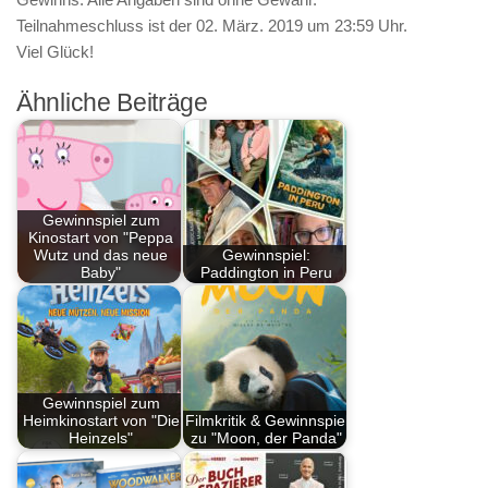
Teilnahmeschluss ist der
02. März. 2019 um 23:59 Uhr
.
Viel Glück!
Ähnliche Beiträge
Gewinnspiel zum
Kinostart von "Peppa
Wutz und das neue
Gewinnspiel:
Baby"
Paddington in Peru
Gewinnspiel zum
Heimkinostart von "Die
Filmkritik & Gewinnspiel
Heinzels"
zu "Moon, der Panda"