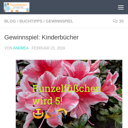
Zum Inhalt springen
BLOG
/
BUCHTIPPS
/
GEWINNSPIEL
35
Gewinnspiel: Kinderbücher
VON
ANDREA
·
FEBRUAR 23, 2019