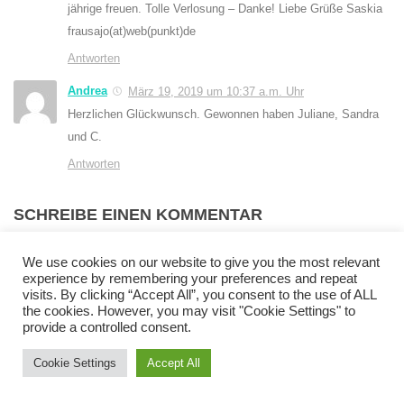
jährige freuen. Tolle Verlosung – Danke! Liebe Grüße Saskia
frausajo(at)web(punkt)de
Antworten
Andrea
März 19, 2019 um 10:37 a.m. Uhr
Herzlichen Glückwunsch. Gewonnen haben Juliane, Sandra
und C.
Antworten
SCHREIBE EINEN KOMMENTAR
We use cookies on our website to give you the most relevant
Kommentar
*
experience by remembering your preferences and repeat
visits. By clicking “Accept All”, you consent to the use of ALL
the cookies. However, you may visit "Cookie Settings" to
provide a controlled consent.
Cookie Settings
Accept All
Name
*
E-Mail-Adresse
*