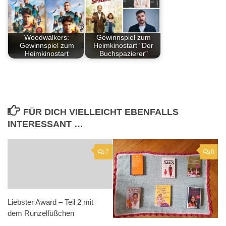
Woodwalkers:
Gewinnspiel zum
Gewinnspiel zum
Heimkinostart "Der
Heimkinostart
Buchspazierer"
FÜR DICH VIELLEICHT EBENFALLS
INTERESSANT …
7
0
Liebster Award – Teil 2 mit
dem Runzelfüßchen