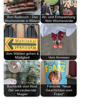
Vom Ausbruch - Das
An- und Entspannung:
Wochenende in Bildern
Vom Wochenende
Vom Wählen gehen &
Müdigkeit
Vom Anreisen
Buchkritik vom Kind:
Filmkritik "Neue
Der verzaubernde
Geschichten vom
Magier
Franz"