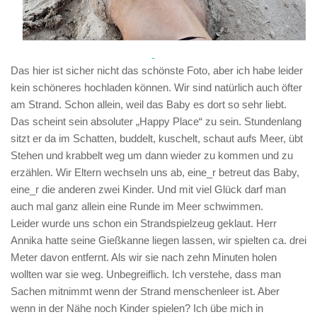
Das hier ist sicher nicht das schönste Foto, aber ich habe leider
kein schöneres hochladen können. Wir sind natürlich auch öfter
am Strand. Schon allein, weil das Baby es dort so sehr liebt.
Das scheint sein absoluter „Happy Place“ zu sein. Stundenlang
sitzt er da im Schatten, buddelt, kuschelt, schaut aufs Meer, übt
Stehen und krabbelt weg um dann wieder zu kommen und zu
erzählen. Wir Eltern wechseln uns ab, eine_r betreut das Baby,
eine_r die anderen zwei Kinder. Und mit viel Glück darf man
auch mal ganz allein eine Runde im Meer schwimmen.
Leider wurde uns schon ein Strandspielzeug geklaut. Herr
Annika hatte seine Gießkanne liegen lassen, wir spielten ca. drei
Meter davon entfernt. Als wir sie nach zehn Minuten holen
wollten war sie weg. Unbegreiflich. Ich verstehe, dass man
Sachen mitnimmt wenn der Strand menschenleer ist. Aber
wenn in der Nähe noch Kinder spielen? Ich übe mich in