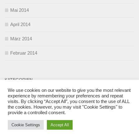
Mai 2014
April 2014
März 2014
Februar 2014
KATEGORIEN
We use cookies on our website to give you the most relevant
#1SatzInterview
experience by remembering your preferences and repeat
visits. By clicking “Accept All”, you consent to the use of ALL
Auto
the cookies. However, you may visit "Cookie Settings" to
provide a controlled consent.
Baby
Cookie Settings
Accept All
Babysprache