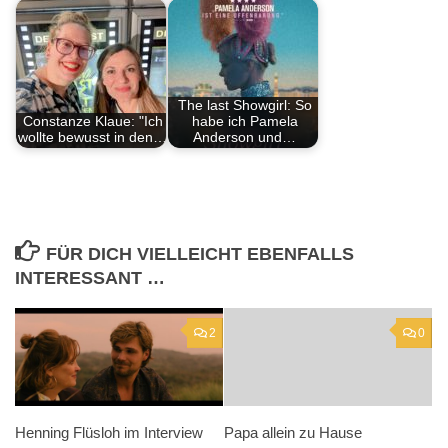
The last Showgirl: So
Constanze Klaue: "Ich
habe ich Pamela
wollte bewusst in den…
Anderson und…
FÜR DICH VIELLEICHT EBENFALLS
INTERESSANT …
2
0
Henning Flüsloh im Interview
Papa allein zu Hause