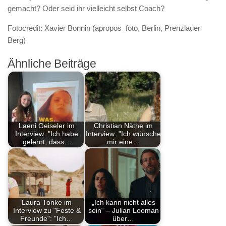
gemacht? Oder seid ihr vielleicht selbst Coach?
Fotocredit: Xavier Bonnin (apropos_foto, Berlin, Prenzlauer
Berg)
Ähnliche Beiträge
Laeni Geiseler im
Christian Näthe im
Interview: "Ich habe
Interview: "Ich wünsche
gelernt, dass…
mir eine…
Laura Tonke im
„Ich kann nicht alles
Interview zu "Feste &
sein“ – Julian Looman
Freunde": "Ich…
über…