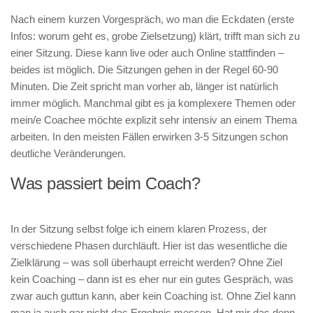
Nach einem kurzen Vorgespräch, wo man die Eckdaten (erste
Infos: worum geht es, grobe Zielsetzung) klärt, trifft man sich zu
einer Sitzung. Diese kann live oder auch Online stattfinden –
beides ist möglich. Die Sitzungen gehen in der Regel 60-90
Minuten. Die Zeit spricht man vorher ab, länger ist natürlich
immer möglich. Manchmal gibt es ja komplexere Themen oder
mein/e Coachee möchte explizit sehr intensiv an einem Thema
arbeiten. In den meisten Fällen erwirken 3-5 Sitzungen schon
deutliche Veränderungen.
Was passiert beim Coach?
In der Sitzung selbst folge ich einem klaren Prozess, der
verschiedene Phasen durchläuft. Hier ist das wesentliche die
Zielklärung – was soll überhaupt erreicht werden? Ohne Ziel
kein Coaching – dann ist es eher nur ein gutes Gespräch, was
zwar auch guttun kann, aber kein Coaching ist. Ohne Ziel kann
man ja auch gar nicht das Ergebnis messen. Hat mir das denn