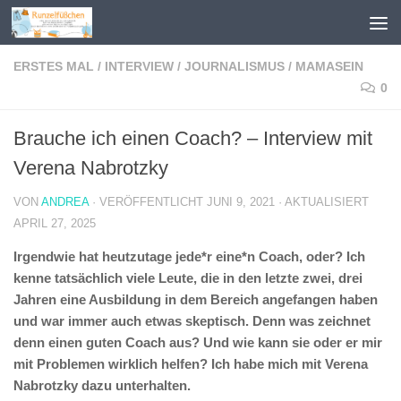
Zum Inhalt springen
ERSTES MAL
/
INTERVIEW
/
JOURNALISMUS
/
MAMASEIN
0
Brauche ich einen Coach? – Interview mit
Verena Nabrotzky
VON
ANDREA
· VERÖFFENTLICHT
JUNI 9, 2021
· AKTUALISIERT
APRIL 27, 2025
Irgendwie hat heutzutage jede*r eine*n Coach, oder? Ich
kenne tatsächlich viele Leute, die in den letzte zwei, drei
Jahren eine Ausbildung in dem Bereich angefangen haben
und war immer auch etwas skeptisch. Denn was zeichnet
denn einen guten Coach aus? Und wie kann sie oder er mir
mit Problemen wirklich helfen? Ich habe mich mit Verena
Nabrotzky dazu unterhalten.