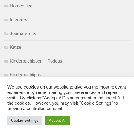
Homeoffice
Interview
Journalismus
Katze
Kinderbuchleben – Podcast
Kinderbuchtipps
We use cookies on our website to give you the most relevant
Kinderfundstück
experience by remembering your preferences and repeat
visits. By clicking “Accept All”, you consent to the use of ALL
Kindergarten
the cookies. However, you may visit "Cookie Settings" to
provide a controlled consent.
Kita
Cookie Settings
Accept All
Klamotten