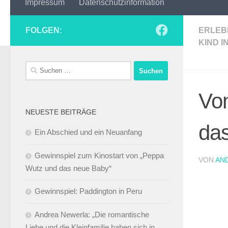
Impressum
Datenschutzinformation
FOLGEN:
ERLEB
KIND I
Suchen
nach:
Von
NEUESTE BEITRÄGE
das
Ein Abschied und ein Neuanfang
Gewinnspiel zum Kinostart von „Peppa
VON
AN
Wutz und das neue Baby“
Gewinnspiel: Paddington in Peru
Andrea Newerla: „Die romantische
Liebe und die Kleinfamilie haben sich in