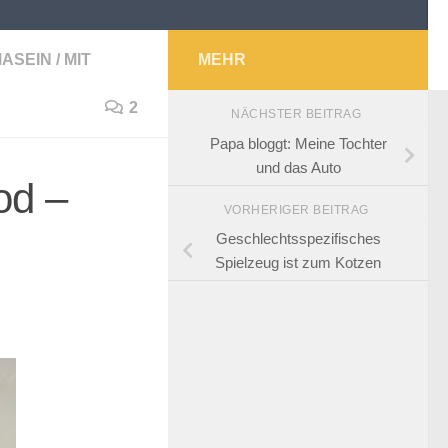
ASEIN
/
MIT
MEHR
2
NÄCHSTER BEITRAG
Papa bloggt: Meine Tochter
und das Auto
od –
VORHERIGER BEITRAG
Geschlechtsspezifisches
Spielzeug ist zum Kotzen