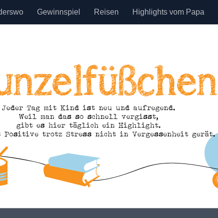
derswo
Gewinnspiel
Reisen
Highlights vom Papa