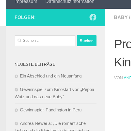
Impressum
Datenschutzinformation
FOLGEN:
BABY
/
Suchen
Pro
nach:
Kin
NEUESTE BEITRÄGE
Ein Abschied und ein Neuanfang
VON
AN
Gewinnspiel zum Kinostart von „Peppa
Wutz und das neue Baby“
Gewinnspiel: Paddington in Peru
Andrea Newerla: „Die romantische
Liebe und die Kleinfamilie haben sich in