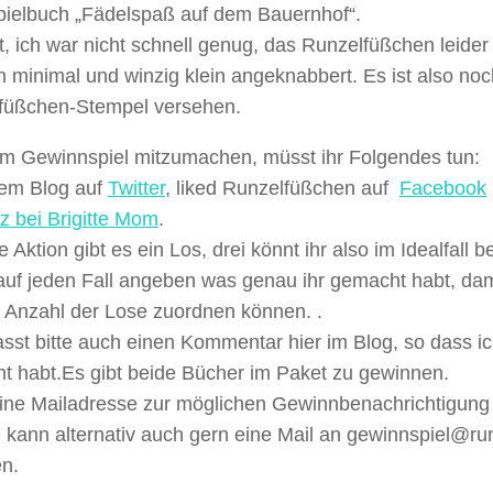
pielbuch „Fädelspaß auf dem Bauernhof“.
, ich war nicht schnell genug, das Runzelfüßchen leider 
 minimal und winzig klein angeknabbert. Es ist also noch
füßchen-Stempel versehen.
m Gewinnspiel mitzumachen, müsst ihr Folgendes tun:
dem Blog auf
Twitter
, liked Runzelfüßchen auf
Facebook
z bei Brigitte Mom
.
e Aktion gibt es ein Los, drei könnt ihr also im Idealfall
auf jeden Fall angeben was genau ihr gemacht habt, dami
e Anzahl der Lose zuordnen können. .
asst bitte auch einen Kommentar hier im Blog, so dass i
t habt.Es gibt beide Bücher im Paket zu gewinnen.
ine Mailadresse zur möglichen Gewinnbenachrichtigung
 kann alternativ auch gern eine Mail an gewinnspiel@r
en.