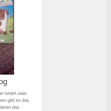
og
mir HABA zwei
nen gibt es das
deren das