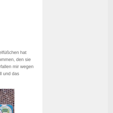
elfüßchen hat
ommen, den sie
efallen mir wegen
ll und das