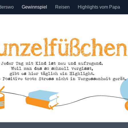
derswo
Gewinnspiel
Reisen
Highlights vom Papa