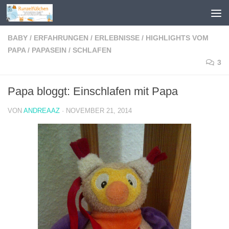
Zum Inhalt springen
BABY
/
ERFAHRUNGEN
/
ERLEBNISSE
/
HIGHLIGHTS VOM
PAPA
/
PAPASEIN
/
SCHLAFEN
3
Papa bloggt: Einschlafen mit Papa
VON
ANDREAAZ
·
NOVEMBER 21, 2014