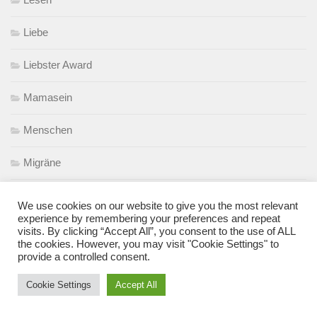
Liebe
Liebster Award
Mamasein
Menschen
Migräne
Mit Kind in Berlin
We use cookies on our website to give you the most relevant
experience by remembering your preferences and repeat
Musik
visits. By clicking “Accept All”, you consent to the use of ALL
the cookies. However, you may visit "Cookie Settings" to
provide a controlled consent.
Nachhaltigkeit
Cookie Settings
Accept All
Nähen