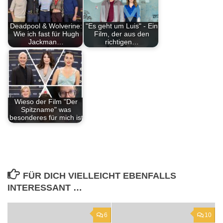
Deadpool & Wolverine:
"Es geht um Luis" - Ein
Wie ich fast für Hugh
Film, der aus den
Jackman…
richtigen…
Wieso der Film "Der
Spitzname" was
besonderes für mich ist
FÜR DICH VIELLEICHT EBENFALLS
INTERESSANT …
6
10