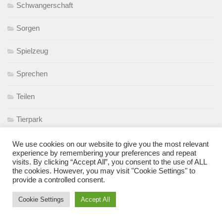
Schwangerschaft
Sorgen
Spielzeug
Sprechen
Teilen
Tierpark
Uncategorized
We use cookies on our website to give you the most relevant
experience by remembering your preferences and repeat
visits. By clicking “Accept All”, you consent to the use of ALL
Unerwartet ich
the cookies. However, you may visit "Cookie Settings" to
provide a controlled consent.
Urlaub mit Baby
Cookie Settings
Accept All
Wochenbett