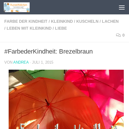
Zum Inhalt springen
FARBE DER KINDHEIT
/
KLEINKIND
/
KUSCHELN
/
LACHEN
/
LEBEN MIT KLEINKIND
/
LIEBE
0
#FarbederKindheit: Brezelbraun
VON
ANDREA
·
JULI 1, 2015