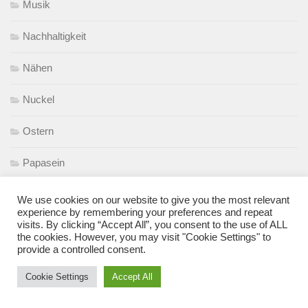
Musik
Nachhaltigkeit
Nähen
Nuckel
Ostern
Papasein
Privatheit im Netz
We use cookies on our website to give you the most relevant
experience by remembering your preferences and repeat
visits. By clicking “Accept All”, you consent to the use of ALL
Produkttest
the cookies. However, you may visit "Cookie Settings" to
provide a controlled consent.
Reisen
Cookie Settings
Accept All
Rezept