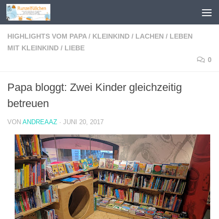
Zum Inhalt springen
HIGHLIGHTS VOM PAPA
/
KLEINKIND
/
LACHEN
/
LEBEN
MIT KLEINKIND
/
LIEBE
0
Papa bloggt: Zwei Kinder gleichzeitig
betreuen
VON
ANDREAAZ
·
JUNI 20, 2017