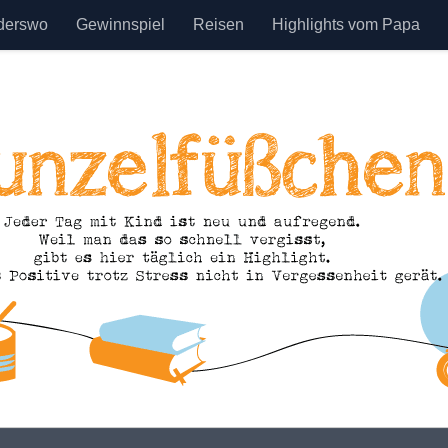
derswo
Gewinnspiel
Reisen
Highlights vom Papa