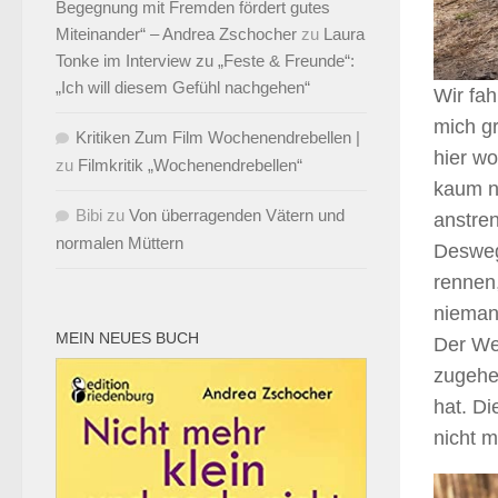
Begegnung mit Fremden fördert gutes
Miteinander“ – Andrea Zschocher
zu
Laura
Tonke im Interview zu „Feste & Freunde“:
„Ich will diesem Gefühl nachgehen“
Wir fah
mich g
Kritiken Zum Film Wochenendrebellen |
hier wo
zu
Filmkritik „Wochenendrebellen“
kaum no
Bibi
zu
Von überragenden Vätern und
anstren
normalen Müttern
Desweg
rennen,
nieman
MEIN NEUES BUCH
Der Weg
zugehe
hat. D
nicht m