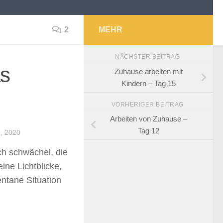
2
MEHR
NÄCHSTER BEITRAG
s
Zuhause arbeiten mit
Kindern – Tag 15
VORHERIGER BEITRAG
Arbeiten von Zuhause –
Tag 12
, 2020
ch schwächel, die
eine Lichtblicke,
ntane Situation