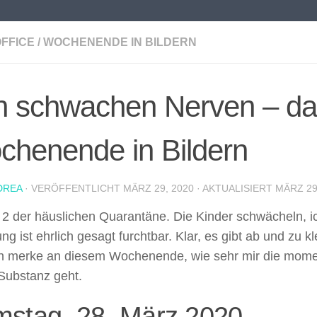
FFICE
/
WOCHENENDE IN BILDERN
n schwachen Nerven – da
chenende in Bildern
DREA
· VERÖFFENTLICHT
MÄRZ 29, 2020
· AKTUALISIERT
MÄRZ 29
2 der häuslichen Quarantäne. Die Kinder schwächeln, i
g ist ehrlich gesagt furchtbar. Klar, es gibt ab und zu kl
ch merke an diesem Wochenende, wie sehr mir die mome
Substanz geht.
stag, 28. März 2020