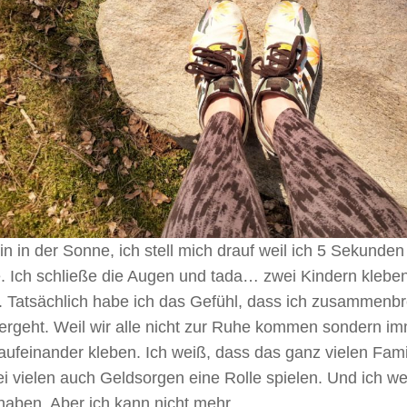
in in der Sonne, ich stell mich drauf weil ich 5 Sekund
. Ich schließe die Augen und tada… zwei Kindern klebe
. Tatsächlich habe ich das Gefühl, dass ich zusammenb
ergeht. Weil wir alle nicht zur Ruhe kommen sondern im
ufeinander kleben. Ich weiß, dass das ganz vielen Fami
i vielen auch Geldsorgen eine Rolle spielen. Und ich we
haben. Aber ich kann nicht mehr.