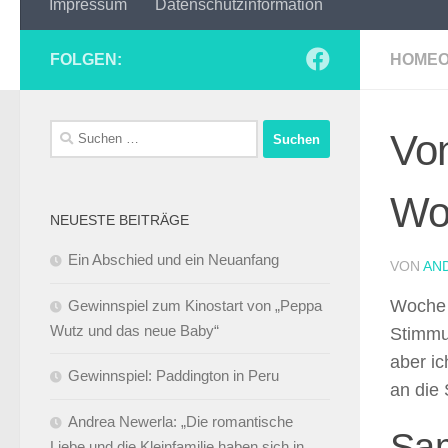
Impressum
Datenschutzinformation
FOLGEN:
HOMEO
Suchen
Vo
nach:
Wo
NEUESTE BEITRÄGE
Ein Abschied und ein Neuanfang
VON
AN
Woche 
Gewinnspiel zum Kinostart von „Peppa
Wutz und das neue Baby“
Stimmun
aber i
Gewinnspiel: Paddington in Peru
an die 
Andrea Newerla: „Die romantische
Sam
Liebe und die Kleinfamilie haben sich in