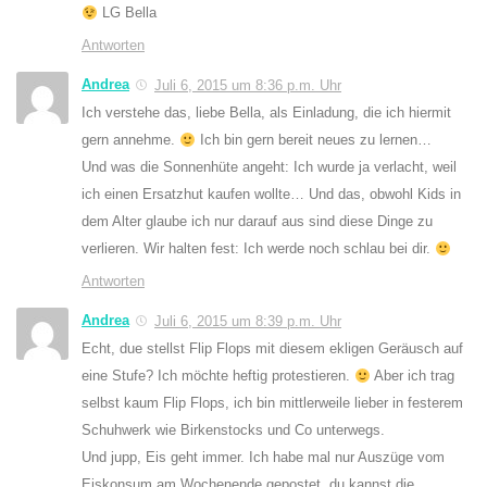
LG Bella
Antworten
Andrea
Juli 6, 2015 um 8:36 p.m. Uhr
Ich verstehe das, liebe Bella, als Einladung, die ich hiermit
gern annehme.
Ich bin gern bereit neues zu lernen…
Und was die Sonnenhüte angeht: Ich wurde ja verlacht, weil
ich einen Ersatzhut kaufen wollte… Und das, obwohl Kids in
dem Alter glaube ich nur darauf aus sind diese Dinge zu
verlieren. Wir halten fest: Ich werde noch schlau bei dir.
Antworten
Andrea
Juli 6, 2015 um 8:39 p.m. Uhr
Echt, due stellst Flip Flops mit diesem ekligen Geräusch auf
eine Stufe? Ich möchte heftig protestieren.
Aber ich trag
selbst kaum Flip Flops, ich bin mittlerweile lieber in festerem
Schuhwerk wie Birkenstocks und Co unterwegs.
Und jupp, Eis geht immer. Ich habe mal nur Auszüge vom
Eiskonsum am Wochenende gepostet, du kannst die