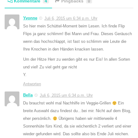
Kommentare
4
Pingbacks
0
Yvonne
Juli 6, 2015 um 6:34 p.m. Uhr
So hier mein Schüttel-Moment beim Lesen. Ich finde Flip
Flips ja ganz schlimm! Bei Mann und Frau. Dieses Geräusch
wenn das hochschlappt, ist fast so schlimm wie Leute die
Ihre Knochen in den Händen knacken lassen.
Um der Hitze Herr zu werden gibt es nur Eis! In allen Sorten
und viel! Zu viel geht gar nicht
Y.
Antworten
Bella
Juli 6, 2015 um 6:34 p.m. Uhr
Du brauchst wohl mal Nachhilfe im Veggie-Grillen
Ein
breite Auswahl dazu findest du…bei mir. Nicht auf dem Blog,
eher persönlich.
Übrigens haben wir mittlerweile 4
Sonnenhüte fürs Kind, da sie wöchentlich 2 verliert und einer
wieder gefunden wird. Das sollte also bis Ende Juli reichen.