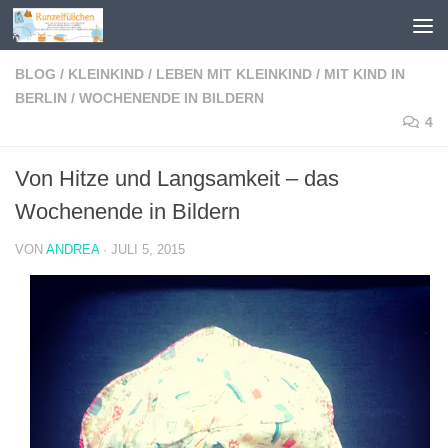
Zum Inhalt springen
BLOG
/
KLEINKIND
/
LEBEN MIT KLEINKIND
/
MIT KIND IN
BERLIN
/
WOCHENENDE IN BILDERN
4
Von Hitze und Langsamkeit – das
Wochenende in Bildern
VON
ANDREA
·
JULI 5, 2015