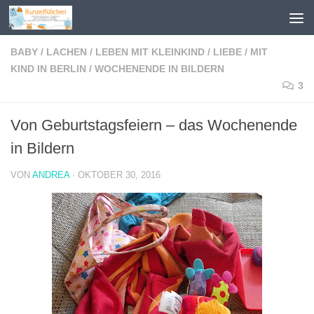
Zum Inhalt springen
BABY
/
LACHEN
/
LEBEN MIT KLEINKIND
/
LIEBE
/
MIT
KIND IN BERLIN
/
WOCHENENDE IN BILDERN
3
Von Geburtstagsfeiern – das Wochenende
in Bildern
VON
ANDREA
·
OKTOBER 30, 2016