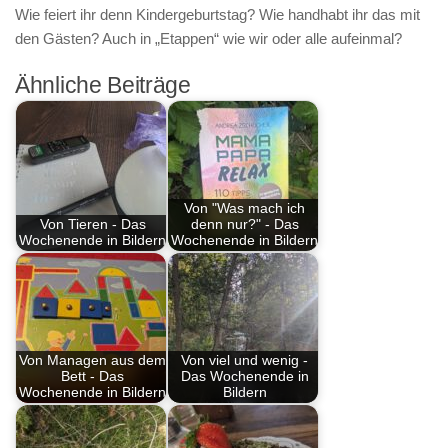
Wie feiert ihr denn Kindergeburtstag? Wie handhabt ihr das mit
den Gästen? Auch in „Etappen“ wie wir oder alle aufeinmal?
Ähnliche Beiträge
Von "Was mach ich
Von Tieren - Das
denn nur?" - Das
Wochenende in Bildern
Wochenende in Bildern
Von Managen aus dem
Von viel und wenig -
Bett - Das
Das Wochenende in
Wochenende in Bildern
Bildern