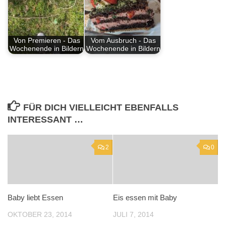
Von Premieren - Das
Vom Ausbruch - Das
Wochenende in Bildern
Wochenende in Bildern
FÜR DICH VIELLEICHT EBENFALLS
INTERESSANT …
2
0
Baby liebt Essen
Eis essen mit Baby
OKTOBER 23, 2014
JULI 7, 2014