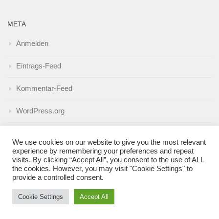
META
Anmelden
Eintrags-Feed
Kommentar-Feed
WordPress.org
We use cookies on our website to give you the most relevant
experience by remembering your preferences and repeat
MEHR
visits. By clicking “Accept All”, you consent to the use of ALL
the cookies. However, you may visit "Cookie Settings" to
provide a controlled consent.
NÄCHSTER BEITRAG
Cookie Settings
Accept All
Zugfahrt mit Baby