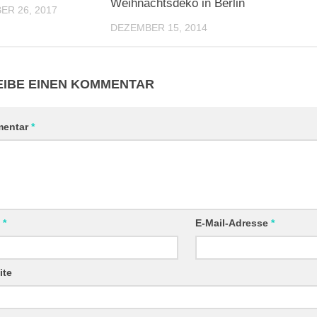
Weihnachtsdeko in Berlin
R 26, 2017
DEZEMBER 15, 2014
IBE EINEN KOMMENTAR
entar
*
e
*
E-Mail-Adresse
*
ite