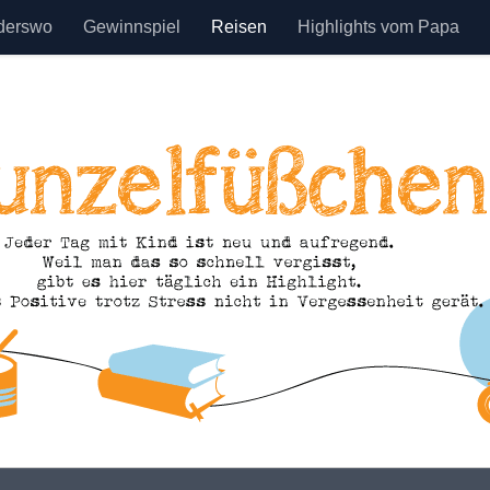
derswo
Gewinnspiel
Reisen
Highlights vom Papa