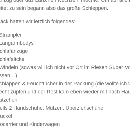
anzug oder das Lätzchen wechseln möchte. Um auf alle 
eitet zu sein begann also das große Schleppen.
ck hatten wir letzlich folgendes:
Strampler
 Langarmbodys
chlafanzüge
chlafsäcke
Windeln (sowas will ich nicht vor Ort im Riesen-Super-V
ssen…)
hlappen & Feuchttücher in der Packung (die wollte ich v
echt zupfen und der Rest kam eben wieder mit nach Ha
ätzchen
eils 2 Handschuhe, Mützen, Überziehschuhe
uckel
ocarrier und Kinderwagen