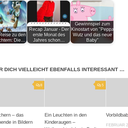
Gewinnspiel zum
Recap Januar - Der
Kinostart von "Peppa
 Reise zu den
erste Monat des
Wutz und das neue
ichtern: Die…
Jahres schon…
Baby"
R DICH VIELLEICHT EBENFALLS INTERESSANT …
8
5
chern – das
Ein Leuchten in den
Vorbildba
nde in Bildern
Kinderaugen –
FEBRUAR 2