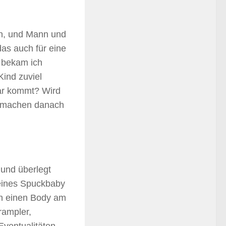
n, und Mann und
das auch für eine
e bekam ich
ind zuviel
lar kommt? Wird
ß machen danach
 und überlegt
leines Spuckbaby
nun einen Body am
rampler,