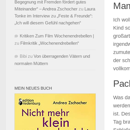
Begegnung mit Fremden fördert gutes
Mam
Miteinander“ – Andrea Zschocher
zu
Laura
Tonke im Interview zu „Feste & Freunde“:
Ich wo
„Ich will diesem Gefühl nachgehen“
Kind so
großart
Kritiken Zum Film Wochenendrebellen |
zu
Filmkritik „Wochenendrebellen“
irgend
zumute?
Bibi
zu
Von überragenden Vätern und
der sc
normalen Müttern
vollko
Pac
MEIN NEUES BUCH
Was da 
werden
ist. De
Tag bra