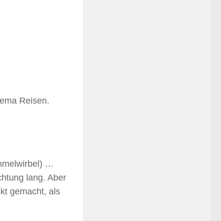
hema Reisen.
mmelwirbel) …
chtung lang. Aber
ckt gemacht, als