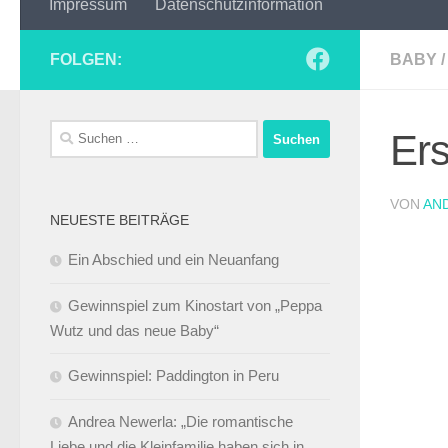
Impressum
Datenschutzinformation
FOLGEN:
BABY
/
Suchen
Ers
nach:
VON
AN
NEUESTE BEITRÄGE
Ein Abschied und ein Neuanfang
Gewinnspiel zum Kinostart von „Peppa
Wutz und das neue Baby“
Gewinnspiel: Paddington in Peru
Andrea Newerla: „Die romantische
Liebe und die Kleinfamilie haben sich in