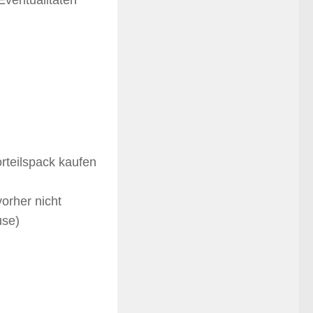
Eventualitäten
orteilspack kaufen
orher nicht
use)