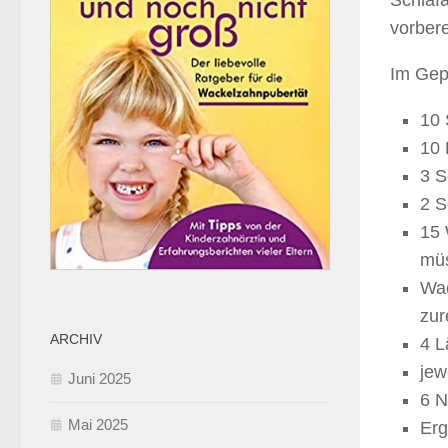
Schlaf
vorber
Im Gepä
10 
10
3 S
2 S
15 
mü
Wac
zur
ARCHIV
4 L
jew
Juni 2025
6 N
Mai 2025
Erg