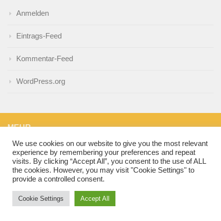
Anmelden
Eintrags-Feed
Kommentar-Feed
WordPress.org
MEHR
We use cookies on our website to give you the most relevant
experience by remembering your preferences and repeat
NÄCHSTER BEITRAG
visits. By clicking “Accept All”, you consent to the use of ALL
Baby stellt sich hin
the cookies. However, you may visit "Cookie Settings" to
provide a controlled consent.
VORHERIGER BEITRAG
Cookie Settings
Accept All
Gastpost: Schnittmuster für Shirt, Tunika und Kleid