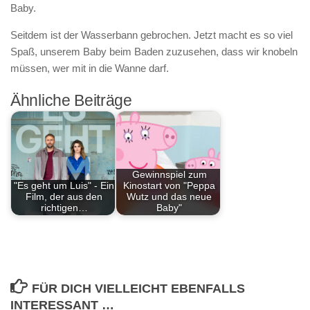
Baby.
Seitdem ist der Wasserbann gebrochen. Jetzt macht es so viel
Spaß, unserem Baby beim Baden zuzusehen, dass wir knobeln
müssen, wer mit in die Wanne darf.
Ähnliche Beiträge
Gewinnspiel zum
"Es geht um Luis" - Ein
Kinostart von "Peppa
Film, der aus den
Wutz und das neue
richtigen…
Baby"
FÜR DICH VIELLEICHT EBENFALLS
INTERESSANT …