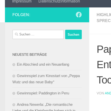
Impressum
Datenschutzinformation
FOLGEN:
HIGHL
SPREC
Suchen
nach:
Pap
NEUESTE BEITRÄGE
En
Ein Abschied und ein Neuanfang
Gewinnspiel zum Kinostart von „Peppa
Toc
Wutz und das neue Baby“
Gewinnspiel: Paddington in Peru
VON
AN
Andrea Newerla: „Die romantische
Liebe und die Kleinfamilie haben sich in