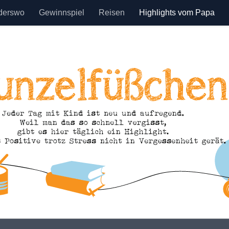
derswo
Gewinnspiel
Reisen
Highlights vom Papa