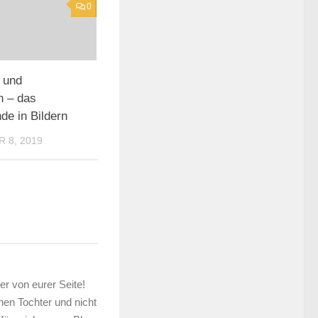
0
 und
n – das
e in Bildern
 8, 2019
der von eurer Seite!
inen Tochter und nicht