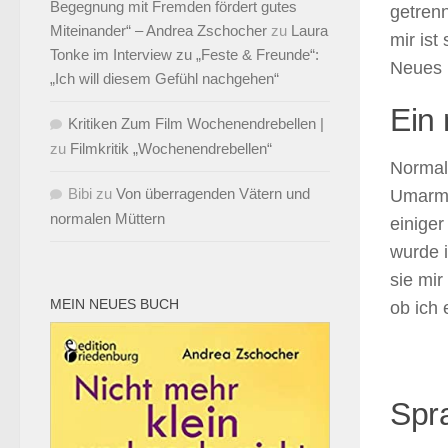
Begegnung mit Fremden fördert gutes
getrenn
Miteinander“ – Andrea Zschocher
zu
Laura
mir ist
Tonke im Interview zu „Feste & Freunde“:
Neues l
„Ich will diesem Gefühl nachgehen“
Ein
Kritiken Zum Film Wochenendrebellen |
zu
Filmkritik „Wochenendrebellen“
Normal
Bibi
zu
Von überragenden Vätern und
Umarmu
normalen Müttern
einiger
wurde 
sie mir
MEIN NEUES BUCH
ob ich 
Spra