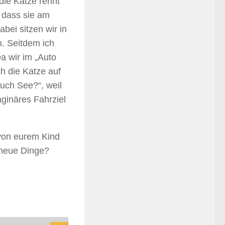
die Katze rennt
s dass sie am
abei sitzen wir in
. Seitdem ich
Da wir im „Auto
ch die Katze auf
uch See?“, weil
ginäres Fahrziel
 von eurem Kind
 neue Dinge?