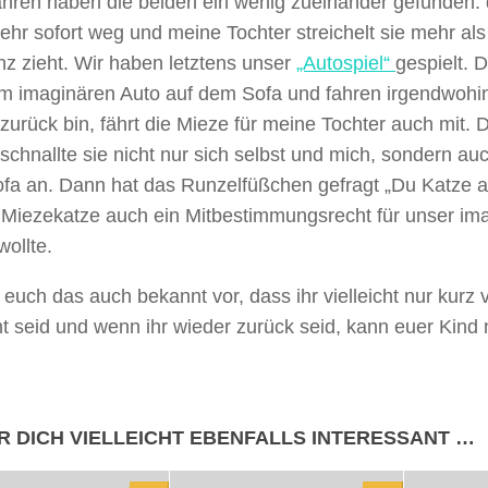
ahren haben die beiden ein wenig zueinander gefunden: 
ehr sofort weg und meine Tochter streichelt sie mehr al
z zieht. Wir haben letztens unser
„Autospiel“
gespielt. D
m imaginären Auto auf dem Sofa und fahren irgendwohin
zurück bin, fährt die Mieze für meine Tochter auch mit. 
 schnallte sie nicht nur sich selbst und mich, sondern au
fa an. Dann hat das Runzelfüßchen gefragt „Du Katze a
 Miezekatze auch ein Mitbestimmungsrecht für unser ima
ollte.
uch das auch bekannt vor, dass ihr vielleicht nur kurz
t seid und wenn ihr wieder zurück seid, kann euer Kind
R DICH VIELLEICHT EBENFALLS INTERESSANT …