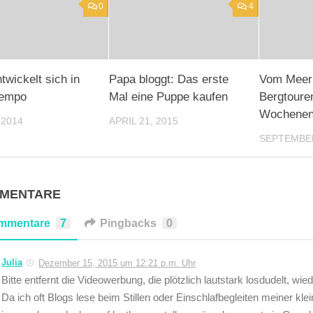
0
4
twickelt sich in
Papa bloggt: Das erste
Vom Meer
Tempo
Mal eine Puppe kaufen
Bergtoure
Wochenend
 2014
APRIL 21, 2015
SEPTEMBER
MMENTARE
mmentare
7
Pingbacks
0
Julia
Dezember 15, 2015 um 12:21 p.m. Uhr
Bitte entfernt die Videowerbung, die plötzlich lautstark losdudelt, wie
Da ich oft Blogs lese beim Stillen oder Einschlafbegleiten meiner kle