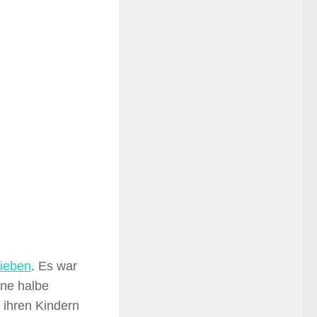
ieben
. Es war
ine halbe
n ihren Kindern