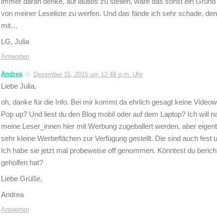
immer daran denke, auf lautlos zu stellen, wäre das sonst ein Grund
von meiner Leseliste zu werfen. Und das fände ich sehr schade, denn
mit…
LG, Julia
Antworten
Andrea
Dezember 15, 2015 um 12:49 p.m. Uhr
Liebe Julia,
oh, danke für die Info. Bei mir kommt da ehrlich gesagt keine Videow
Pop up? Und liest du den Blog mobil oder auf dem Laptop? Ich will na
meine Leser_innen hier mit Werbung zugeballert werden, aber eigentl
sehr kleine Werbeflächen zur Verfügung gestellt. Die sind auch fest 
Ich habe sie jetzt mal probeweise off genommen. Könntest du bericht
geholfen hat?
Liebe Grüße,
Andrea
Antworten