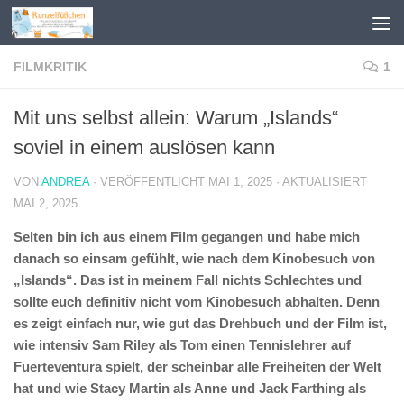
Zum Inhalt springen
FILMKRITIK
1
Mit uns selbst allein: Warum „Islands“
soviel in einem auslösen kann
VON
ANDREA
· VERÖFFENTLICHT
MAI 1, 2025
· AKTUALISIERT
MAI 2, 2025
Selten bin ich aus einem Film gegangen und habe mich
danach so einsam gefühlt, wie nach dem Kinobesuch von
„Islands“. Das ist in meinem Fall nichts Schlechtes und
sollte euch definitiv nicht vom Kinobesuch abhalten. Denn
es zeigt einfach nur, wie gut das Drehbuch und der Film ist,
wie intensiv Sam Riley als Tom einen Tennislehrer auf
Fuerteventura spielt, der scheinbar alle Freiheiten der Welt
hat und wie Stacy Martin als Anne und Jack Farthing als