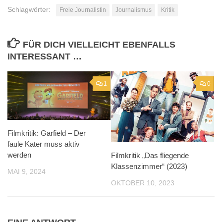
Schlagwörter:
Freie Journalistin
Journalismus
Kritik
FÜR DICH VIELLEICHT EBENFALLS
INTERESSANT …
1
0
Filmkritik: Garfield – Der
faule Kater muss aktiv
werden
Filmkritik „Das fliegende
Klassenzimmer“ (2023)
MAI 9, 2024
OKTOBER 10, 2023