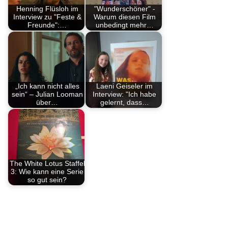
Henning Flüsloh im
"Wunderschöner" -
Interview zu "Feste &
Warum diesen Film
Freunde":…
unbedingt mehr…
„Ich kann nicht alles
Laeni Geiseler im
sein“ – Julian Looman
Interview: "Ich habe
über…
gelernt, dass…
The White Lotus Staffel
3: Wie kann eine Serie
so gut sein?