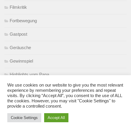
Filmkritik
Fortbewegung
Gastpost
Geräusche
Gewinnspiel
Highlights vom Papa
We use cookies on our website to give you the most relevant
Homeoffice
experience by remembering your preferences and repeat
visits. By clicking “Accept All”, you consent to the use of ALL
the cookies. However, you may visit "Cookie Settings" to
Interview
provide a controlled consent.
Journalismus
Cookie Settings
Accept All
Katze