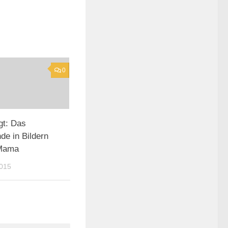
0
gt: Das
e in Bildern
 Mama
2015