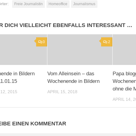
rter:
Freie Journalistin
Homeoffice
Journalismus
R DICH VIELLEICHT EBENFALLS INTERESSANT …
0
2
nde in Bildern
Vom Alleinsein – das
Papa blog
11.01.15
Wochenende in Bildern
Wochenend
ohne die
12, 2015
APRIL 15, 2018
APRIL 14, 
IBE EINEN KOMMENTAR