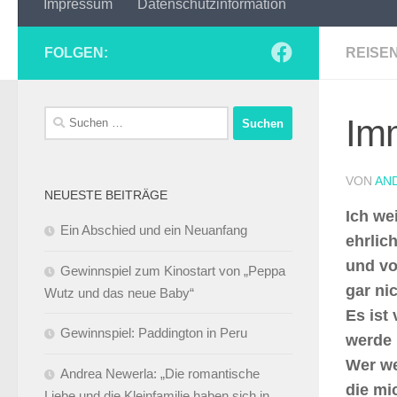
Impressum
Datenschutzinformation
FOLGEN:
REISE
Suchen
Im
nach:
VON
AN
NEUESTE BEITRÄGE
Ich we
Ein Abschied und ein Neuanfang
ehrlic
und vo
Gewinnspiel zum Kinostart von „Peppa
gar ni
Wutz und das neue Baby“
Es ist
Gewinnspiel: Paddington in Peru
werde 
Wer we
Andrea Newerla: „Die romantische
die mi
Liebe und die Kleinfamilie haben sich in