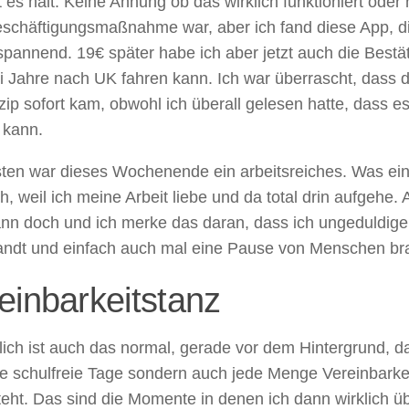
 es halt. Keine Ahnung ob das wirklich funktioniert oder 
eschäftigungsmaßnahme war, aber ich fand diese App, d
pannend. 19€ später habe ich aber jetzt auch die Bestät
i Jahre nach UK fahren kann. Ich war überrascht, dass 
zip sofort kam, obwohl ich überall gelesen hatte, dass 
 kann.
en war dieses Wochenende ein arbeitsreiches. Was einer
ch, weil ich meine Arbeit liebe und da total drin aufgehe.
ann doch und ich merke das daran, dass ich ungeduldige
ndt und einfach auch mal eine Pause von Menschen br
einbarkeitstanz
ich ist auch das normal, gerade vor dem Hintergrund, da
e schulfreie Tage sondern auch jede Menge Vereinbarke
eht. Das sind die Momente in denen ich dann wirklich üb