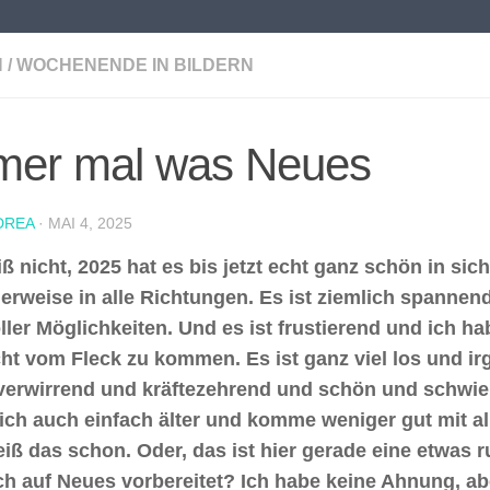
N
/
WOCHENENDE IN BILDERN
mer mal was Neues
DREA
·
MAI 4, 2025
iß nicht, 2025 hat es bis jetzt echt ganz schön in sic
herweise in alle Richtungen. Es ist ziemlich spanne
ller Möglichkeiten. Und es ist frustierend und ich ha
cht vom Fleck zu kommen. Es ist ganz viel los und ir
 verwirrend und kräftezehrend und schön und schwieri
ich auch einfach älter und komme weniger gut mit a
iß das schon. Oder, das ist hier gerade eine etwas r
ch auf Neues vorbereitet? Ich habe keine Ahnung, abe