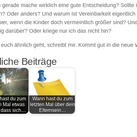
 gerade mache wirklich eine gute Entscheidung? Sollte 
en? Oder anders? Und warum ist Vereinbarkeit eigentlic
er, wenn die Kinder doch vermeintlich größer sind? Und
g darüber? Oder kriege nur ich das nicht hin?
euch ähnlich geht, schreibt mir. Kommt gut in die neue
iche Beiträge
hast du zum
Wann hast du zum
en Mal etwas
letzten Mal über dein
, dass sich…
Elternsein…