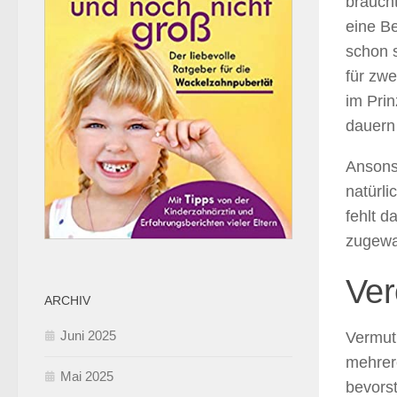
braucht
eine B
schon s
für zwe
im Prin
dauern
Ansonst
natürli
fehlt d
zugewa
Ver
ARCHIV
Juni 2025
Vermutl
mehrer
Mai 2025
bevorst