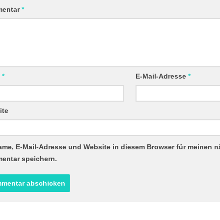
entar
*
e
*
E-Mail-Adresse
*
ite
ame, E-Mail-Adresse und Website in diesem Browser für meinen 
entar speichern.