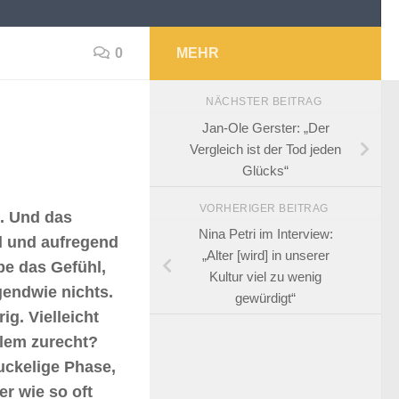
0
MEHR
NÄCHSTER BEITRAG
Jan-Ole Gerster: „Der
Vergleich ist der Tod jeden
Glücks“
VORHERIGER BEITRAG
h. Und das
Nina Petri im Interview:
nd und aufregend
„Alter [wird] in unserer
be das Gefühl,
Kultur viel zu wenig
gendwie nichts.
gewürdigt“
g. Vielleicht
llem zurecht?
uckelige Phase,
r wie so oft