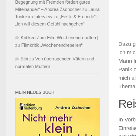
Begegnung mit Fremden fördert gutes
Miteinander“ – Andrea Zschocher
zu
Laura
Tonke im Interview zu „Feste & Freunde“:
„Ich will diesem Gefühl nachgehen“
Kritiken Zum Film Wochenendrebellen |
Dazu ge
zu
Filmkritik „Wochenendrebellen“
ich mic
Bibi
zu
Von überragenden Vätern und
Mann la
normalen Müttern
Panik o
mich al
Thema 
MEIN NEUES BUCH
Rei
In Vorb
Einrei