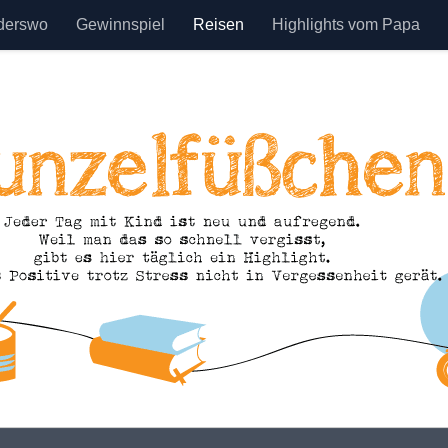
derswo
Gewinnspiel
Reisen
Highlights vom Papa