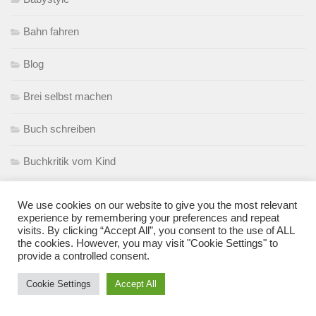
Bahn fahren
Blog
Brei selbst machen
Buch schreiben
Buchkritik vom Kind
Buchtipps
We use cookies on our website to give you the most relevant
experience by remembering your preferences and repeat
Elternzeit
visits. By clicking “Accept All”, you consent to the use of ALL
the cookies. However, you may visit "Cookie Settings" to
provide a controlled consent.
Erfahrungen
Cookie Settings
Accept All
Erlebnisse