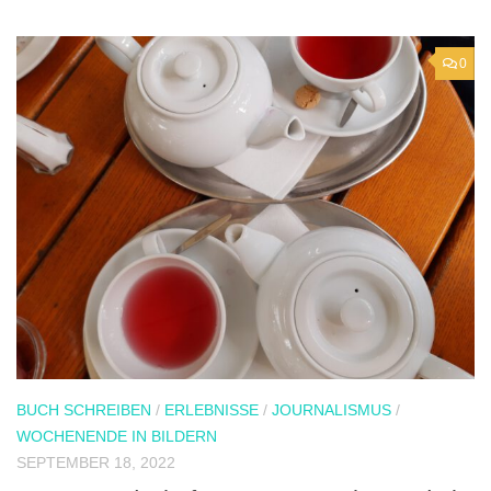
0
BUCH SCHREIBEN
/
ERLEBNISSE
/
JOURNALISMUS
/
WOCHENENDE IN BILDERN
SEPTEMBER 18, 2022