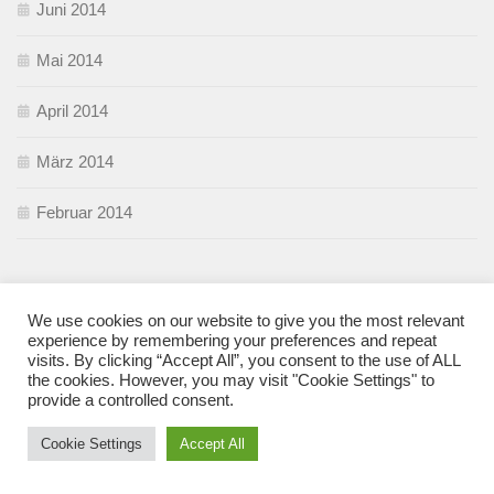
Juni 2014
Mai 2014
April 2014
März 2014
Februar 2014
KATEGORIEN
We use cookies on our website to give you the most relevant
experience by remembering your preferences and repeat
#1SatzInterview
visits. By clicking “Accept All”, you consent to the use of ALL
the cookies. However, you may visit "Cookie Settings" to
provide a controlled consent.
Auto
Cookie Settings
Accept All
Baby