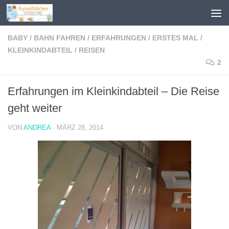
Zum Inhalt springen
BABY
/
BAHN FAHREN
/
ERFAHRUNGEN
/
ERSTES MAL
/
KLEINKINDABTEIL
/
REISEN
2
Erfahrungen im Kleinkindabteil – Die Reise
geht weiter
VON
ANDREA
·
MÄRZ 28, 2014