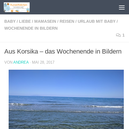
Zum Inhalt springen
BABY
/
LIEBE
/
MAMASEIN
/
REISEN
/
URLAUB MIT BABY
/
WOCHENENDE IN BILDERN
1
Aus Korsika – das Wochenende in Bildern
VON
ANDREA
·
MAI 28, 2017