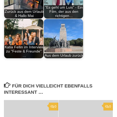
"Es geht um Luis" - Ein
Zurück aus dem Urlaub
Film, der aus den
& Hallo Mai
richtigen…
Katia Fellin im Interview
zu "Feste & Freunde":
…
Aus dem Urlaub zurück
FÜR DICH VIELLEICHT EBENFALLS
INTERESSANT …
0
0