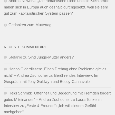
Andrea Newerla: „Die romantische Liebe und die Kleinfamilie
haben sich in Europa auch deshalb durchgesetzt, weil sie sehr
gut zum kapitalistischen System passen“
Gedanken zum Muttertag
NEUESTE KOMMENTARE
Stefanie
zu
Sind Jungs-Mütter anders?
Hanno Olderdissen: „Einen Drehtag ohne Probleme gibt es
nicht“ – Andrea Zschocher
zu
Berührendes Interview: Im
Gespräch mit Tony Goldwyn und Bobby Cannavale
Helgi Schmid: „Offenheit und Begegnung mit Fremden fördert
gutes Miteinander“ – Andrea Zschocher
zu
Laura Tonke im
Interview zu „Feste & Freunde“: „Ich will diesem Gefühl
nachgehen“