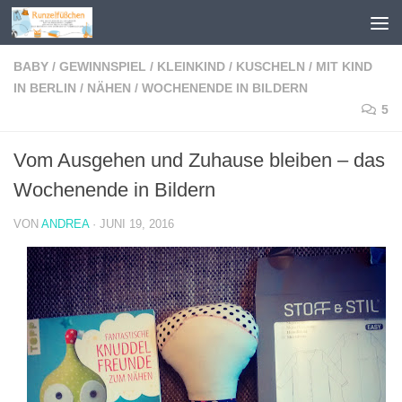
Zum Inhalt springen
BABY
/
GEWINNSPIEL
/
KLEINKIND
/
KUSCHELN
/
MIT KIND
IN BERLIN
/
NÄHEN
/
WOCHENENDE IN BILDERN
5
Vom Ausgehen und Zuhause bleiben – das
Wochenende in Bildern
VON
ANDREA
·
JUNI 19, 2016