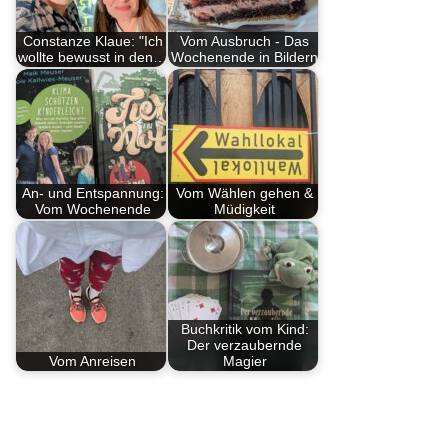
Constanze Klaue: "Ich
Vom Ausbruch - Das
wollte bewusst in den…
Wochenende in Bildern
An- und Entspannung:
Vom Wählen gehen &
Vom Wochenende
Müdigkeit
Buchkritik vom Kind:
Der verzaubernde
Vom Anreisen
Magier