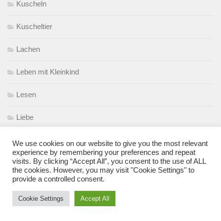
Kuscheln
Kuscheltier
Lachen
Leben mit Kleinkind
Lesen
Liebe
Liebster Award
We use cookies on our website to give you the most relevant
experience by remembering your preferences and repeat
visits. By clicking “Accept All”, you consent to the use of ALL
Mamasein
the cookies. However, you may visit "Cookie Settings" to
provide a controlled consent.
Menschen
Cookie Settings
Accept All
Migräne