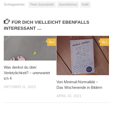
Schlagwörter:
Freie Journalistin
Journalismus
Kritik
FÜR DICH VIELLEICHT EBENFALLS
INTERESSANT …
1
1
Was denkst du über
Verletzlichkeit? – unerwartet
ich 4
Von Minimal-Normalität –
OKTOBER 11, 2023
Das Wochenende in Bildern
APRIL 25, 2021