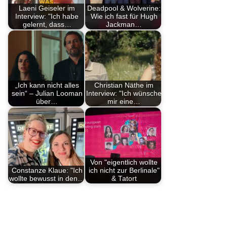
Laeni Geiseler im
Deadpool & Wolverine:
Interview: "Ich habe
Wie ich fast für Hugh
gelernt, dass…
Jackman…
„Ich kann nicht alles
Christian Näthe im
sein“ – Julian Looman
Interview: "Ich wünsche
über…
mir eine…
Von "eigentlich wollte
Constanze Klaue: "Ich
ich nicht zur Berlinale"
wollte bewusst in den…
& Tatort