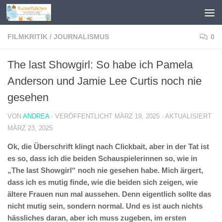
Zum Inhalt springen
FILMKRITIK
/
JOURNALISMUS
0
The last Showgirl: So habe ich Pamela
Anderson und Jamie Lee Curtis noch nie
gesehen
VON
ANDREA
· VERÖFFENTLICHT
MÄRZ 19, 2025
· AKTUALISIERT
MÄRZ 23, 2025
Ok, die Überschrift klingt nach Clickbait, aber in der Tat ist
es so, dass ich die beiden Schauspielerinnen so, wie in
„The last Showgirl“ noch nie gesehen habe. Mich ärgert,
dass ich es mutig finde, wie die beiden sich zeigen, wie
ältere Frauen nun mal aussehen. Denn eigentlich sollte das
nicht mutig sein, sondern normal. Und es ist auch nichts
hässliches daran, aber ich muss zugeben, im ersten