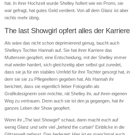
hat. In ihrer Hochzeit wurde Shelley hofiert wie ein Promi, sie
war gefragt, hat gutes Geld verdient. Von all dem Glanz ist aber
nichts mehr übrig.
The last Showgirl opfert alles der Karriere
Als wäre das nicht schon deprimierend genug, taucht auch
Shelleys Tochter Hannah auf. Sie hat ihrer Karriere das
Muttersein geopfert, eine Entscheidung, mit der Shelley immer
mal wieder hardert, sich gleichzeitig aber selbst gut zuredet,
dass sie ja für ein stabiles Umfeld für ihre Tochter gesorgt hat, in
dem sie sie zu Pflegeeltern gegeben hat. Als Hannah ihr
berichtet, dass sie eigentlich lieber Fotografin als
Grafikdesignerin sein möchte, rät Shelley ihr, auf ihren eigenen
Weg zu vertrauen. Denn auch sie ist den ja gegangen, hat ihr
ganzes Leben der Show geopfert.
Wenn ihr „The last Showgirl“ schaut, dann macht euch auf
wenig Glanz und sehr viel „behind the curtain“ Einblicke in die
Glitzerwelt gefasst. Das bedeutet: Hier ist es manchmal auch