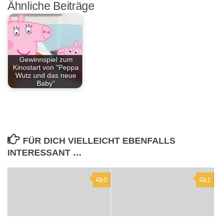
Ähnliche Beiträge
Gewinnspiel zum
Kinostart von "Peppa
Wutz und das neue
Baby"
FÜR DICH VIELLEICHT EBENFALLS
INTERESSANT …
0
1