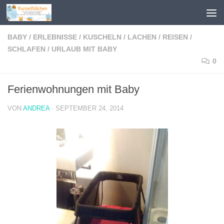
Zum Inhalt springen
BABY
/
ERLEBNISSE
/
KUSCHELN
/
LACHEN
/
REISEN
/
SCHLAFEN
/
URLAUB MIT BABY
0
Ferienwohnungen mit Baby
VON
ANDREA
·
SEPTEMBER 24, 2014