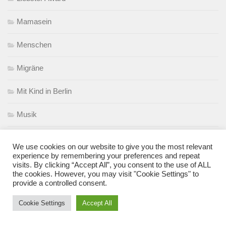
Mamasein
Menschen
Migräne
Mit Kind in Berlin
Musik
Nachhaltigkeit
We use cookies on our website to give you the most relevant
experience by remembering your preferences and repeat
Nähen
visits. By clicking “Accept All”, you consent to the use of ALL
the cookies. However, you may visit "Cookie Settings" to
provide a controlled consent.
Nuckel
Cookie Settings
Accept All
Ostern