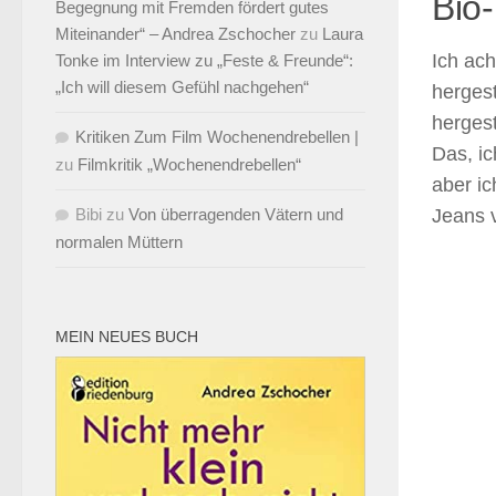
Bio-
Begegnung mit Fremden fördert gutes
Miteinander“ – Andrea Zschocher
zu
Laura
Ich ach
Tonke im Interview zu „Feste & Freunde“:
„Ich will diesem Gefühl nachgehen“
hergest
hergest
Kritiken Zum Film Wochenendrebellen |
Das, ic
zu
Filmkritik „Wochenendrebellen“
aber i
Bibi
zu
Von überragenden Vätern und
Jeans v
normalen Müttern
MEIN NEUES BUCH