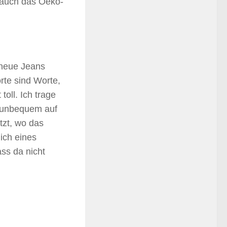
i auch das Oeko-
 neue Jeans
te sind Worte,
toll. Ich trage
 unbequem auf
tzt, wo das
 ich eines
ass da nicht