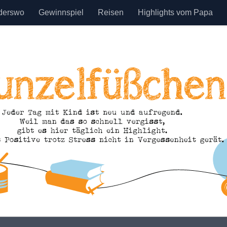
derswo
Gewinnspiel
Reisen
Highlights vom Papa