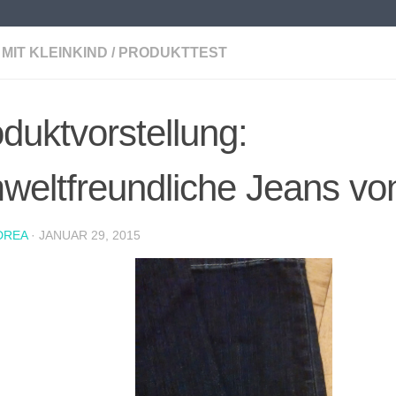
MIT KLEINKIND
/
PRODUKTTEST
duktvorstellung:
weltfreundliche Jeans vo
DREA
·
JANUAR 29, 2015