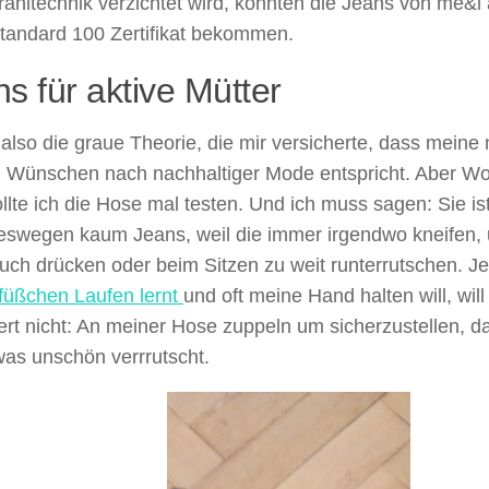
rahltechnik verzichtet wird, konnten die Jeans von me&
tandard 100 Zertifikat bekommen.
s für aktive Mütter
also die graue Theorie, die mir versicherte, dass meine
 Wünschen nach nachhaltiger Mode entspricht. Aber Wor
ollte ich die Hose mal testen. Und ich muss sagen: Sie ist 
eswegen kaum Jeans, weil die immer irgendwo kneifen,
ch drücken oder beim Sitzen zu weit runterrutschen. Je
füßchen Laufen lernt
und oft meine Hand halten will, will
ert nicht: An meiner Hose zuppeln um sicherzustellen, d
was unschön verrrutscht.