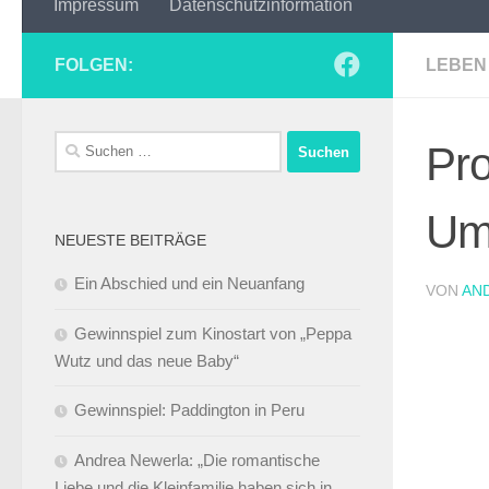
Impressum
Datenschutzinformation
FOLGEN:
LEBEN 
Suchen
Pro
nach:
Um
NEUESTE BEITRÄGE
Ein Abschied und ein Neuanfang
VON
AN
Gewinnspiel zum Kinostart von „Peppa
Wutz und das neue Baby“
Gewinnspiel: Paddington in Peru
Andrea Newerla: „Die romantische
Liebe und die Kleinfamilie haben sich in