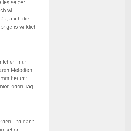
les selber
ch will
 Ja, auch die
übrigens wirklich
ntchen“ nun
baren Melodien
summ herum“
 hier jeden Tag,
erden und dann
hin schon