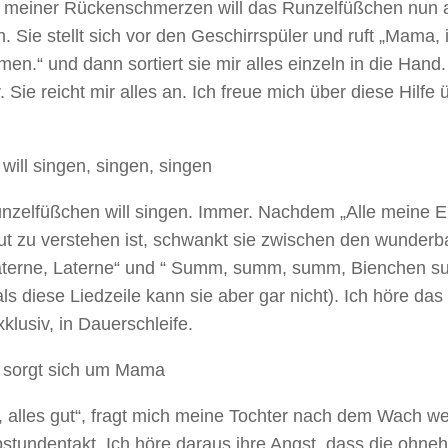
meiner Rückenschmerzen will das Runzelfüßchen nun al
 Sie stellt sich vor den Geschirrspüler und ruft „Mama, i
en.“ und dann sortiert sie mir alles einzeln in die Hand.
 Sie reicht mir alles an. Ich freue mich über diese Hilfe 
 will singen, singen, singen
nzelfüßchen will singen. Immer. Nachdem „Alle meine E
gut zu verstehen ist, schwankt sie zwischen den wunder
aterne, Laterne“ und “ Summ, summ, summ, Bienchen 
ls diese Liedzeile kann sie aber gar nicht). Ich höre das
klusiv, in Dauerschleife.
d sorgt sich um Mama
 alles gut“, fragt mich meine Tochter nach dem Wach w
stundentakt. Ich höre daraus ihre Angst, dass die ohne