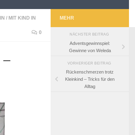
IN
/
MIT KIND IN
MEHR
0
NÄCHSTER BEITRAG
Adventsgewinnspiel:
Gewinne von Weleda
 –
VORHERIGER BEITRAG
Rückenschmerzen trotz
Kleinkind – Tricks für den
Alltag