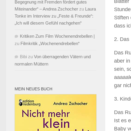
Blätter
Begegnung mit Fremden fördert gutes
Miteinander“ – Andrea Zschocher
zu
Laura
Stunden
Tonke im Interview zu „Feste & Freunde“:
Stiften
„Ich will diesem Gefühl nachgehen“
dass ic
Kritiken Zum Film Wochenendrebellen |
2. Das 
zu
Filmkritik „Wochenendrebellen“
Das Ru
Bibi
zu
Von überragenden Vätern und
aber in
normalen Müttern
sein, s
aaaaale
gar nic
MEIN NEUES BUCH
3. Kind
Das Run
Ist es 
Baby vo