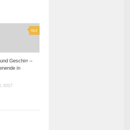
6
und Geschirr –
enende in
, 2017