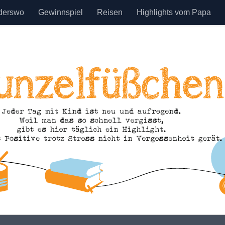
derswo
Gewinnspiel
Reisen
Highlights vom Papa