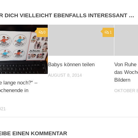
R DICH VIELLEICHT EBENFALLS INTERESSANT …
0
1
Babys können teilen
Von Ruhe 
das Woch
AUGUST 8, 2014
Bildern
e lange noch?“ –
chenende in
OKTOBER 8
021
IBE EINEN KOMMENTAR