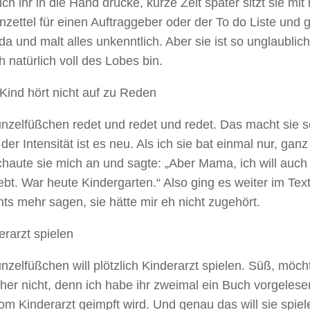
 ich ihr in die Hand drücke, kurze Zeit später sitzt sie mi
zettel für einen Auftraggeber oder der To do Liste und
 da und malt alles unkenntlich. Aber sie ist so unglaublich
h natürlich voll des Lobes bin.
Kind hört nicht auf zu Reden
nzelfüßchen redet und redet und redet. Das macht sie s
 der Intensität ist es neu. Als ich sie bat einmal nur, ganz 
chaute sie mich an und sagte: „Aber Mama, ich will auch
bt. War heute Kindergarten.“ Also ging es weiter im Tex
hts mehr sagen, sie hätte mir eh nicht zugehört.
erarzt spielen
zelfüßchen will plötzlich Kinderarzt spielen. Süß, möc
eher nicht, denn ich habe ihr zweimal ein Buch vorgelese
m Kinderarzt geimpft wird. Und genau das will sie spiel