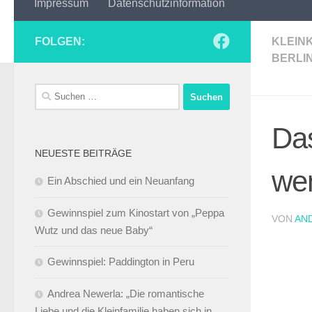
Impressum
Datenschutzinformation
FOLGEN:
KLEIN
BERLI
Suchen
nach:
Das
NEUESTE BEITRÄGE
wen
Ein Abschied und ein Neuanfang
Gewinnspiel zum Kinostart von „Peppa
VON
AN
Wutz und das neue Baby“
Gewinnspiel: Paddington in Peru
Andrea Newerla: „Die romantische
Liebe und die Kleinfamilie haben sich in