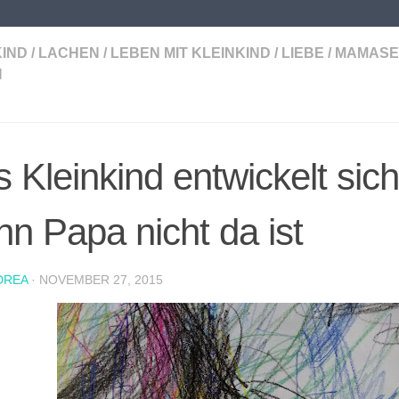
KIND
/
LACHEN
/
LEBEN MIT KLEINKIND
/
LIEBE
/
MAMASE
N
 Kleinkind entwickelt sich
n Papa nicht da ist
DREA
·
NOVEMBER 27, 2015