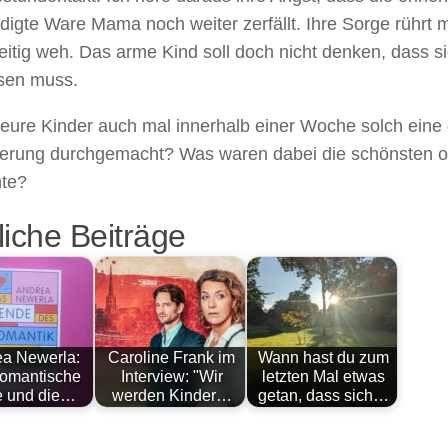
igte Ware Mama noch weiter zerfällt. Ihre Sorge rührt mi
eitig weh. Das arme Kind soll doch nicht denken, dass s
sen muss.
eure Kinder auch mal innerhalb einer Woche solch eine 
erung durchgemacht? Was waren dabei die schönsten od
te?
iche Beiträge
a Newerla:
Caroline Frank im
Wann hast du zum
romantische
Interview: "Wir
letzten Mal etwas
e und die…
werden Kinder…
getan, dass sich…