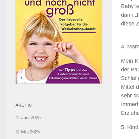
Baby ke
dann „P
diese 
4. Mama
Mein K
der Pap
Schlaf
Mittel 
sehr s
Immerh
ARCHIV
Erziehe
Juni 2025
5. Kind
Mai 2025