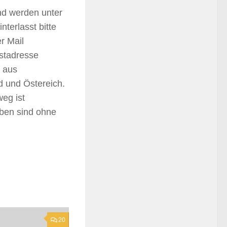
nd werden unter
terlasst bitte
r Mail
ostadresse
t aus
 und Östereich.
weg ist
ben sind ohne
20