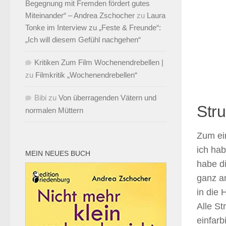
Begegnung mit Fremden fördert gutes
Miteinander“ – Andrea Zschocher
zu
Laura
Tonke im Interview zu „Feste & Freunde“:
„Ich will diesem Gefühl nachgehen“
Kritiken Zum Film Wochenendrebellen |
zu
Filmkritik „Wochenendrebellen“
Bibi
zu
Von überragenden Vätern und
Str
normalen Müttern
Zum ei
ich hab
MEIN NEUES BUCH
habe d
ganz a
in die 
Alle St
einfarb