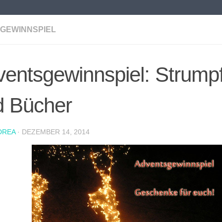
GEWINNSPIEL
ventsgewinnspiel: Strump
d Bücher
DREA
·
DEZEMBER 14, 2014