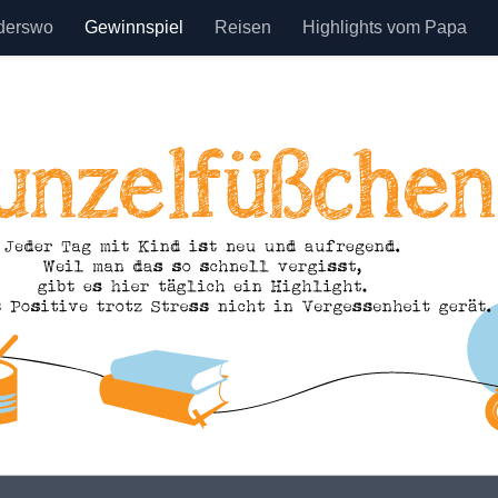
derswo
Gewinnspiel
Reisen
Highlights vom Papa