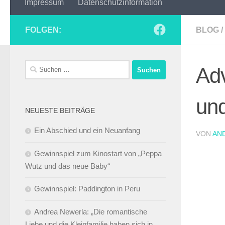
Impressum
Datenschutzinformation
FOLGEN:
BLOG
/
Suchen
Ad
nach:
un
NEUESTE BEITRÄGE
Ein Abschied und ein Neuanfang
VON
AN
Gewinnspiel zum Kinostart von „Peppa
Wutz und das neue Baby“
Gewinnspiel: Paddington in Peru
Andrea Newerla: „Die romantische
Liebe und die Kleinfamilie haben sich in