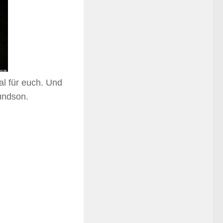
al für euch. Und
undson.