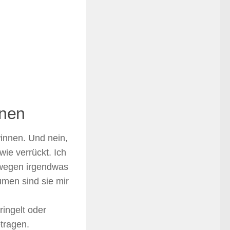
nnen
innen. Und nein,
ie verrückt. Ich
 wegen irgendwas
men sind sie mir
ingelt oder
etragen.