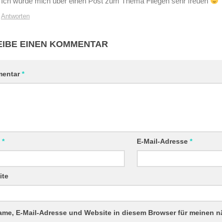
Ich würde mich über einen Post zum Thema Fliegen sehr freuen
Antworten
IBE EINEN KOMMENTAR
entar
*
e
*
E-Mail-Adresse
*
ite
ame, E-Mail-Adresse und Website in diesem Browser für meinen 