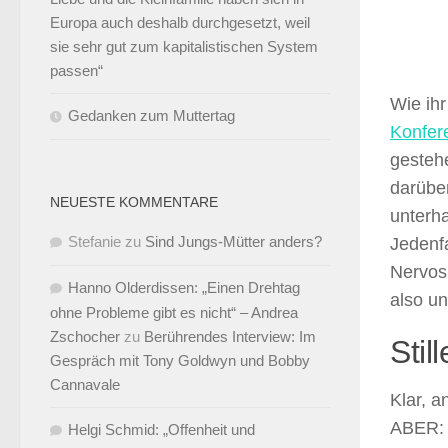
Europa auch deshalb durchgesetzt, weil
sie sehr gut zum kapitalistischen System
passen“
Wie ihr
Gedanken zum Muttertag
Konfer
gestehe
darübe
NEUESTE KOMMENTARE
unterha
Stefanie
zu
Sind Jungs-Mütter anders?
Jedenfa
Nervosi
Hanno Olderdissen: „Einen Drehtag
also un
ohne Probleme gibt es nicht“ – Andrea
Zschocher
zu
Berührendes Interview: Im
Stil
Gespräch mit Tony Goldwyn und Bobby
Cannavale
Klar, a
ABER: 
Helgi Schmid: „Offenheit und