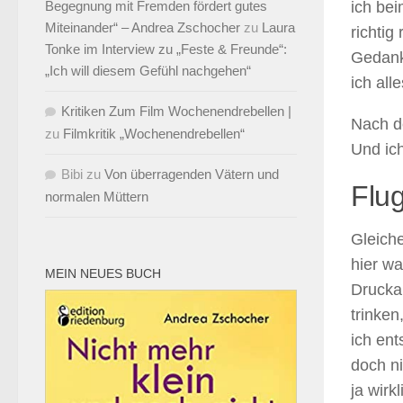
Begegnung mit Fremden fördert gutes
ich be
Miteinander“ – Andrea Zschocher
zu
Laura
richtig
Tonke im Interview zu „Feste & Freunde“:
Gedank
„Ich will diesem Gefühl nachgehen“
ich all
Kritiken Zum Film Wochenendrebellen |
Nach de
zu
Filmkritik „Wochenendrebellen“
Und ich
Bibi
zu
Von überragenden Vätern und
Flug
normalen Müttern
Gleiche
hier wa
MEIN NEUES BUCH
Drucka
trinken
ich ent
doch ni
ja wirk