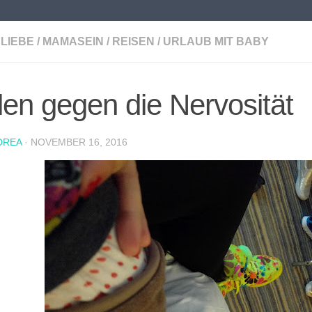
LIEBE
/
MAMASEIN
/
REISEN
/
URLAUB MIT BABY
llen gegen die Nervosität
DREA
·
NOVEMBER 16, 2016