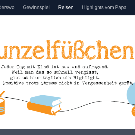
derswo
Gewinnspiel
Reisen
Highlights vom Papa