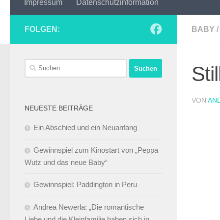
Impressum
Datenschutzinformation
FOLGEN:
BABY
/
Suchen
Sti
nach:
VON
AN
NEUESTE BEITRÄGE
Ein Abschied und ein Neuanfang
Gewinnspiel zum Kinostart von „Peppa
Wutz und das neue Baby“
Gewinnspiel: Paddington in Peru
Andrea Newerla: „Die romantische
Liebe und die Kleinfamilie haben sich in