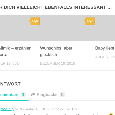
R DICH VIELLEICHT EBENFALLS INTERESSANT …
0
0
imik – erzählen
Wunschlos, aber
Baby lieb
orte
glücklich
AUGUST 21
R 12, 2014
DEZEMBER 16, 2018
ANTWORT
mmentare
1
Pingbacks
0
rose hip
November 16, 2016 um 12:27 p.m. Uhr