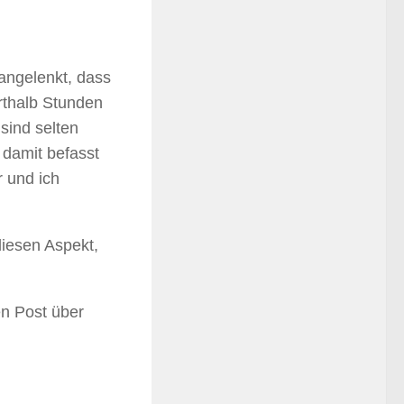
angelenkt, dass
rthalb Stunden
 sind selten
 damit befasst
r und ich
 diesen Aspekt,
en Post über