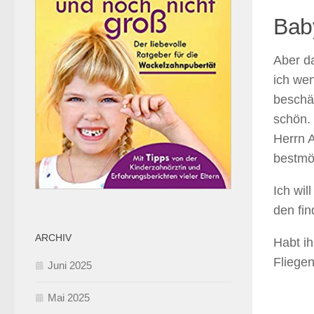
Bab
Aber d
ich wen
beschäf
schön.
Herrn A
bestmö
Ich wil
den fin
ARCHIV
Habt ih
Fliege
Juni 2025
Mai 2025