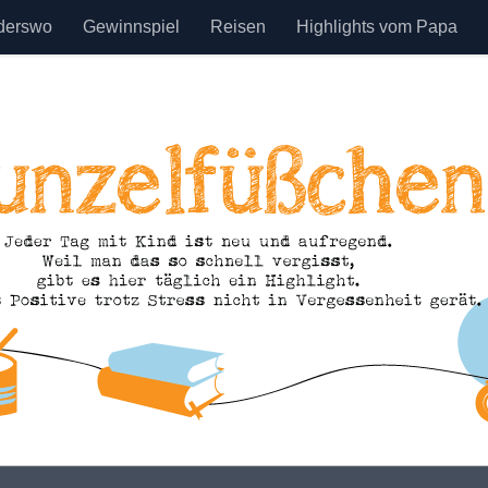
derswo
Gewinnspiel
Reisen
Highlights vom Papa