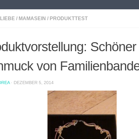
LIEBE
/
MAMASEIN
/
PRODUKTTEST
duktvorstellung: Schöner
hmuck von Familienband
DREA
·
DEZEMBER 5, 2014