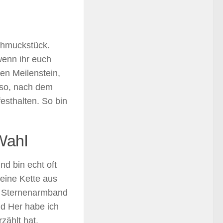
chmuckstück.
wenn ihr euch
nen Meilenstein,
 so, nach dem
esthalten. So bin
Wahl
d bin echt oft
eine Kette aus
n Sternenarmband
nd Her habe ich
zählt hat,