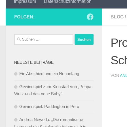
Impressum
Datenschutzinformation
FOLGEN:
BLOG
/
Suchen
Pro
nach:
Sc
NEUESTE BEITRÄGE
Ein Abschied und ein Neuanfang
VON
AN
Gewinnspiel zum Kinostart von „Peppa
Wutz und das neue Baby“
Gewinnspiel: Paddington in Peru
Andrea Newerla: „Die romantische
Liebe und die Kleinfamilie haben sich in