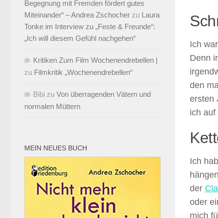
Begegnung mit Fremden fördert gutes
Miteinander“ – Andrea Zschocher
zu
Laura
Sch
Tonke im Interview zu „Feste & Freunde“:
„Ich will diesem Gefühl nachgehen“
Ich wa
Denn ir
Kritiken Zum Film Wochenendrebellen |
irgendw
zu
Filmkritik „Wochenendrebellen“
den ma
Bibi
zu
Von überragenden Vätern und
ersten 
normalen Müttern
ich au
Ket
MEIN NEUES BUCH
Ich hab
hängen 
der
Cla
oder e
mich fü