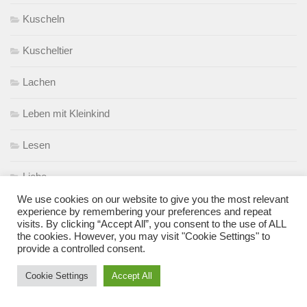
Kuscheln
Kuscheltier
Lachen
Leben mit Kleinkind
Lesen
Liebe
We use cookies on our website to give you the most relevant
Liebster Award
experience by remembering your preferences and repeat
visits. By clicking “Accept All”, you consent to the use of ALL
the cookies. However, you may visit "Cookie Settings" to
Mamasein
provide a controlled consent.
Menschen
Cookie Settings
Accept All
Migräne