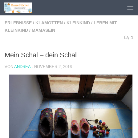
Zum Inhalt springen
ERLEBNISSE
/
KLAMOTTEN
/
KLEINKIND
/
LEBEN MIT
KLEINKIND
/
MAMASEIN
1
Mein Schal – dein Schal
VON
ANDREA
·
NOVEMBER 2, 2016