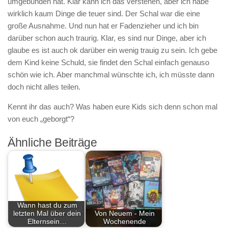
umgebunden hat. Klar kann ich das verstehen, aber ich habe
wirklich kaum Dinge die teuer sind. Der Schal war die eine
große Ausnahme. Und nun hat er Fadenzieher und ich bin
darüber schon auch traurig. Klar, es sind nur Dinge, aber ich
glaube es ist auch ok darüber ein wenig trauig zu sein. Ich gebe
dem Kind keine Schuld, sie findet den Schal einfach genauso
schön wie ich. Aber manchmal wünschte ich, ich müsste dann
doch nicht alles teilen.
Kennt ihr das auch? Was haben eure Kids sich denn schon mal
von euch „geborgt“?
Ähnliche Beiträge
Wann hast du zum
letzten Mal über dein
Von Neuem - Mein
Elternsein…
Wochenende