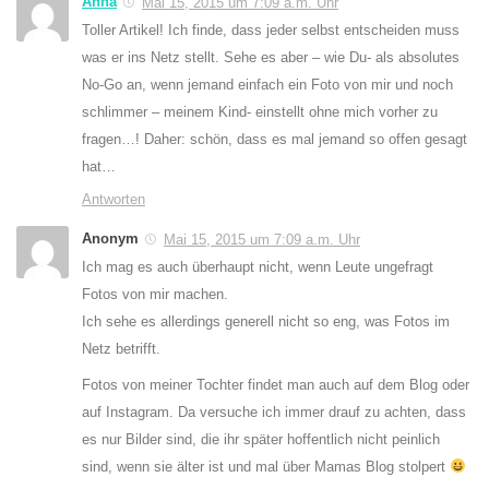
Anna
Mai 15, 2015 um 7:09 a.m. Uhr
Toller Artikel! Ich finde, dass jeder selbst entscheiden muss
was er ins Netz stellt. Sehe es aber – wie Du- als absolutes
No-Go an, wenn jemand einfach ein Foto von mir und noch
schlimmer – meinem Kind- einstellt ohne mich vorher zu
fragen…! Daher: schön, dass es mal jemand so offen gesagt
hat…
Antworten
Anonym
Mai 15, 2015 um 7:09 a.m. Uhr
Ich mag es auch überhaupt nicht, wenn Leute ungefragt
Fotos von mir machen.
Ich sehe es allerdings generell nicht so eng, was Fotos im
Netz betrifft.
Fotos von meiner Tochter findet man auch auf dem Blog oder
auf Instagram. Da versuche ich immer drauf zu achten, dass
es nur Bilder sind, die ihr später hoffentlich nicht peinlich
sind, wenn sie älter ist und mal über Mamas Blog stolpert