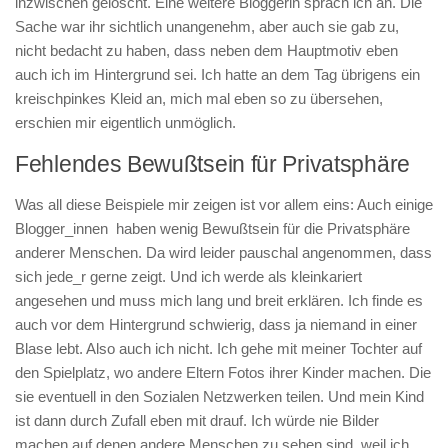
inzwischen gelöscht. Eine weitere Bloggerin sprach ich an. Die
Sache war ihr sichtlich unangenehm, aber auch sie gab zu,
nicht bedacht zu haben, dass neben dem Hauptmotiv eben
auch ich im Hintergrund sei. Ich hatte an dem Tag übrigens ein
kreischpinkes Kleid an, mich mal eben so zu übersehen,
erschien mir eigentlich unmöglich.
Fehlendes Bewußtsein für Privatsphäre
Was all diese Beispiele mir zeigen ist vor allem eins: Auch einige
Blogger_innen haben wenig Bewußtsein für die Privatsphäre
anderer Menschen. Da wird leider pauschal angenommen, dass
sich jede_r gerne zeigt. Und ich werde als kleinkariert
angesehen und muss mich lang und breit erklären. Ich finde es
auch vor dem Hintergrund schwierig, dass ja niemand in einer
Blase lebt. Also auch ich nicht. Ich gehe mit meiner Tochter auf
den Spielplatz, wo andere Eltern Fotos ihrer Kinder machen. Die
sie eventuell in den Sozialen Netzwerken teilen. Und mein Kind
ist dann durch Zufall eben mit drauf. Ich würde nie Bilder
machen auf denen andere Menschen zu sehen sind, weil ich