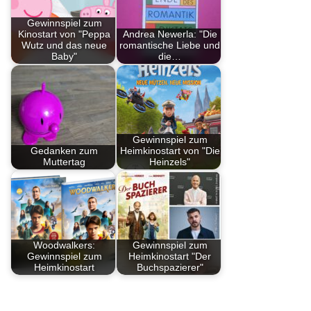
Gewinnspiel zum
Kinostart von "Peppa
Andrea Newerla: "Die
Wutz und das neue
romantische Liebe und
Baby"
die…
Gewinnspiel zum
Gedanken zum
Heimkinostart von "Die
Muttertag
Heinzels"
Woodwalkers:
Gewinnspiel zum
Gewinnspiel zum
Heimkinostart "Der
Heimkinostart
Buchspazierer"