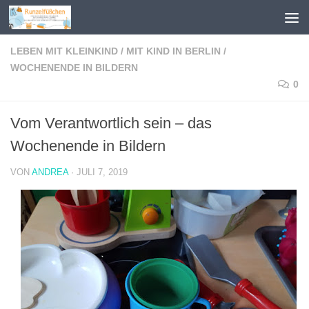
Zum Inhalt springen
LEBEN MIT KLEINKIND
/
MIT KIND IN BERLIN
/
WOCHENENDE IN BILDERN
0
Vom Verantwortlich sein – das
Wochenende in Bildern
VON
ANDREA
·
JULI 7, 2019