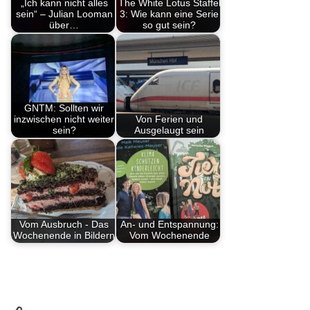
„Ich kann nicht alles
The White Lotus Staffel
sein“ – Julian Looman
3: Wie kann eine Serie
über…
so gut sein?
GNTM: Sollten wir
inzwischen nicht weiter
Von Ferien und
sein?
Ausgelaugt sein
Vom Ausbruch - Das
An- und Entspannung:
Wochenende in Bildern
Vom Wochenende