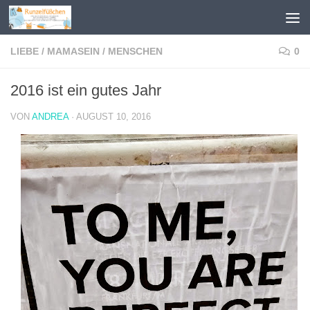
Zum Inhalt springen
LIEBE
/
MAMASEIN
/
MENSCHEN
0
2016 ist ein gutes Jahr
VON
ANDREA
·
AUGUST 10, 2016