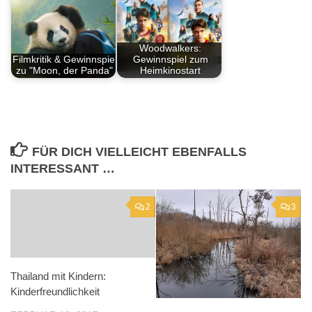
Woodwalkers:
Filmkritik & Gewinnspiel
Gewinnspiel zum
zu "Moon, der Panda"
Heimkinostart
FÜR DICH VIELLEICHT EBENFALLS
INTERESSANT …
2
3
Thailand mit Kindern:
Kinderfreundlichkeit