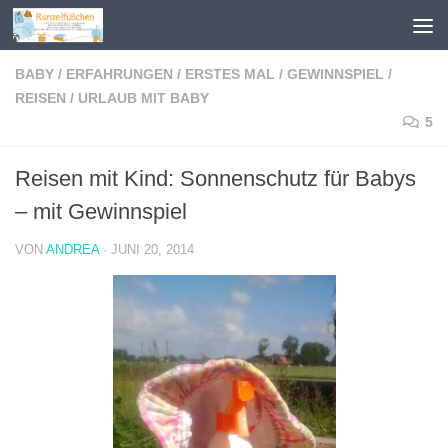
Zum Inhalt springen
BABY
/
ERFAHRUNGEN
/
ERSTES MAL
/
GEWINNSPIEL
/
REISEN
/
URLAUB MIT BABY
5
Reisen mit Kind: Sonnenschutz für Babys
– mit Gewinnspiel
VON
ANDREA
·
JUNI 20, 2014