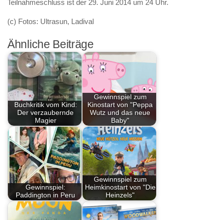
Teilnahmeschluss ist der 29. Juni 2014 um 24 Uhr
.
(c) Fotos: Ultrasun, Ladival
Ähnliche Beiträge
Gewinnspiel zum
Buchkritik vom Kind:
Kinostart von "Peppa
Der verzaubernde
Wutz und das neue
Magier
Baby"
Gewinnspiel zum
Gewinnspiel:
Heimkinostart von "Die
Paddington in Peru
Heinzels"