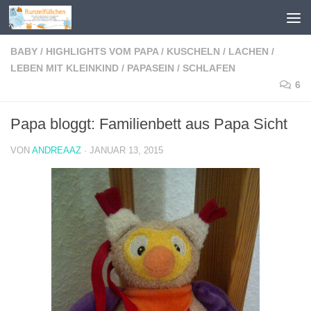
Zum Inhalt springen
BABY
/
HIGHLIGHTS VOM PAPA
/
KUSCHELN
/
LACHEN
/
LEBEN MIT KLEINKIND
/
PAPASEIN
/
SCHLAFEN
6
Papa bloggt: Familienbett aus Papa Sicht
VON
ANDREAAZ
·
JANUAR 13, 2015