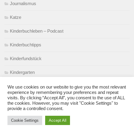
Journalismus
Katze
Kinderbuchleben – Podcast
Kinderbuchtipps
Kinderfundstück
Kindergarten
Kita
We use cookies on our website to give you the most relevant
experience by remembering your preferences and repeat
visits. By clicking “Accept All”, you consent to the use of ALL
Klamotten
the cookies. However, you may visit "Cookie Settings" to
provide a controlled consent.
Kleinkind
Cookie Settings
Accept All
Kleinkindabteil