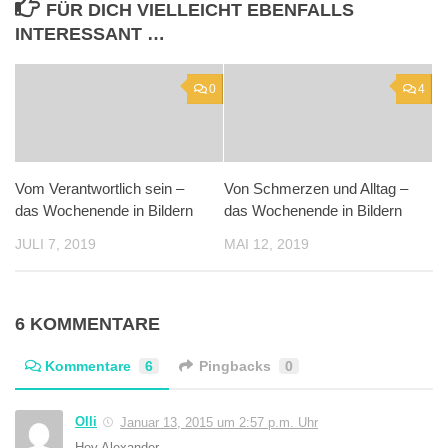
FÜR DICH VIELLEICHT EBENFALLS
INTERESSANT …
0
4
Vom Verantwortlich sein –
Von Schmerzen und Alltag –
das Wochenende in Bildern
das Wochenende in Bildern
JULI 7, 2019
MAI 12, 2019
6 KOMMENTARE
Kommentare
6
Pingbacks
0
Olli
Januar 13, 2015 um 2:57 p.m. Uhr
Hey Alexander