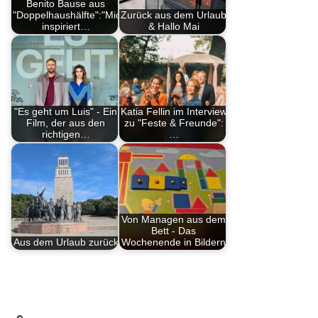
Benito Bause aus
"Doppelhaushälfte":"Mich
Zurück aus dem Urlaub
inspiriert…
& Hallo Mai
"Es geht um Luis" - Ein
Katia Fellin im Interview
Film, der aus den
zu "Feste & Freunde":
richtigen…
…
Von Managen aus dem
Bett - Das
Aus dem Urlaub zurück
Wochenende in Bildern