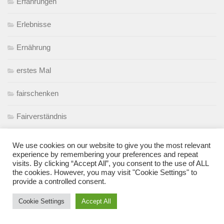
Erfahrungen
Erlebnisse
Ernährung
erstes Mal
fairschenken
Fairverständnis
Familienauto
We use cookies on our website to give you the most relevant
experience by remembering your preferences and repeat
Farbe der Kindheit
visits. By clicking “Accept All”, you consent to the use of ALL
the cookies. However, you may visit "Cookie Settings" to
provide a controlled consent.
Filmkritik
Cookie Settings
Accept All
Fortbewegung