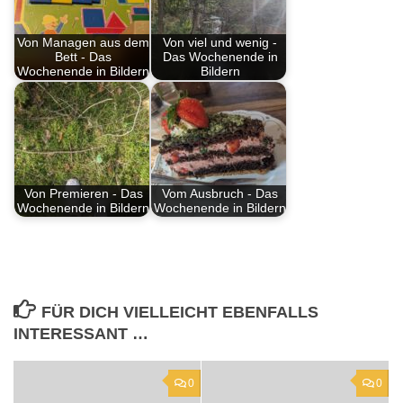
Von Managen aus dem
Von viel und wenig -
Bett - Das
Das Wochenende in
Wochenende in Bildern
Bildern
Von Premieren - Das
Vom Ausbruch - Das
Wochenende in Bildern
Wochenende in Bildern
FÜR DICH VIELLEICHT EBENFALLS
INTERESSANT …
0
0