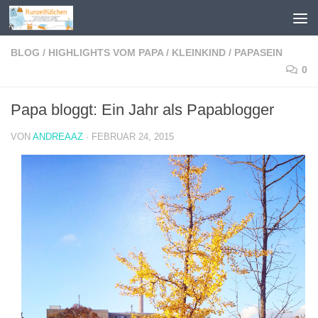
Zum Inhalt springen
BLOG
/
HIGHLIGHTS VOM PAPA
/
KLEINKIND
/
PAPASEIN
0
Papa bloggt: Ein Jahr als Papablogger
VON
ANDREAAZ
·
FEBRUAR 24, 2015