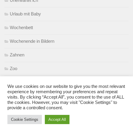
Unerwartet ich
Urlaub mit Baby
Wochenbett
Wochenende in Bildern
Zahnen
Zoo
zuckerfrei
We use cookies on our website to give you the most relevant
experience by remembering your preferences and repeat
visits. By clicking “Accept All”, you consent to the use of ALL
the cookies. However, you may visit "Cookie Settings" to
provide a controlled consent.
META
Anmelden
Cookie Settings
Accept All