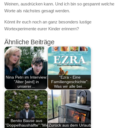
Weinen, ausdrücken kann. Und ich bin so gespannt welche
Worte als nächstes gesagt werden.
Könnt ihr euch noch an ganz besonders lustige
Wortexperimente eurer Kinder erinnern?
Ähnliche Beiträge
Nina Petri im Interview:
"Ezra - Eine
"Alter [wird] in
Familiengeschichte":
unserer…
Was wir alle bei…
Benito Bause aus
"Doppelhaushälfte":"Mich
Zurück aus dem Urlaub