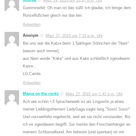
März 19, 2015 um 10:07 p.m. Uhr
Gumminiefel. Oh man ist das süß! Ich glaube, ich bringe dem
Runzelfüßchen gleich nur das bei.
Antworten
Anonym
März 21, 2015 um 7:32 p.m. Uhr
Bei uns war die Katze beim 1,5jährigen Söhnchen die "Nam"
(warum auch immer),
aus Nam wurde "Kake" und aus Kake schließlich irgendwann
Katze…
LG Carola
Antworten
Mama on the rocks
März 22, 2015 um 1:41 p.m. Uhr
Ach wie schön <3 Spracherwerb ist als Linguistin ja eines
meiner Lieblingsthemen! LadyGaga sagte lang "Soss! Soss!"
Und verzweifelte regelrecht, weil wir sie nicht verstanden. Bis
ich es irgendwann begriff. Sie meinte den Froschanhänger an
meinem Schlüsselbund. Am liebsten (und spontan) ist mir