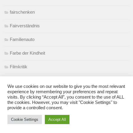
fairschenken
Fairverständnis
Familienauto
Farbe der Kindheit
Filmkritik
Fortbewegung
We use cookies on our website to give you the most relevant
experience by remembering your preferences and repeat
Gastpost
visits. By clicking “Accept All”, you consent to the use of ALL
the cookies. However, you may visit "Cookie Settings" to
Geräusche
provide a controlled consent.
Cookie Settings
Accept All
Gewinnspiel