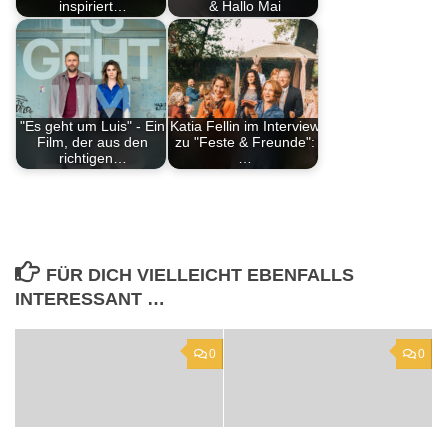
inspiriert…
& Hallo Mai
"Es geht um Luis" - Ein
Katia Fellin im Interview
Film, der aus den
zu "Feste & Freunde":
richtigen…
…
FÜR DICH VIELLEICHT EBENFALLS
INTERESSANT …
0
0