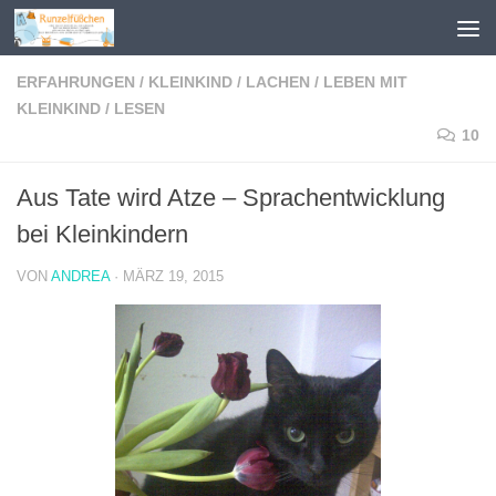
Zum Inhalt springen
ERFAHRUNGEN
/
KLEINKIND
/
LACHEN
/
LEBEN MIT
KLEINKIND
/
LESEN
10
Aus Tate wird Atze – Sprachentwicklung
bei Kleinkindern
VON
ANDREA
·
MÄRZ 19, 2015